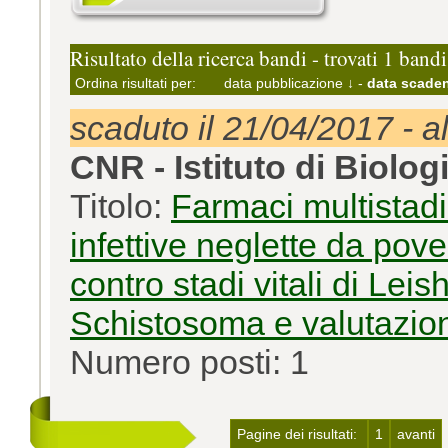
Risultato della ricerca bandi - trovati 1 bandi
Ordina risultati per:
data pubblicazione ↓
-
data scaden
scaduto il 21/04/2017 - a
CNR - Istituto di Biolog
Titolo:
Farmaci multistadi
infettive neglette da pove
contro stadi vitali di Le
Schistosoma e valutazion
Numero posti: 1
Pagine dei risultati:
1
avanti