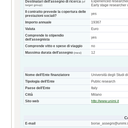
Experienced researcher
Destinatari dell'assegno di ricerca
(of
Early stage researcher 
target group)
Il contratto prevede la copertura delle
yes
prestazioni sociali?
Importo annuale
19367
Valuta
Euro
Comprende lo stipendio
yes
dell'assegnista
Comprende vitto e spese di viaggio
no
Massima durata dell'assegno
12
(mesi)
Nome dell'Ente finanziatore
Università degli Studi d
Tipologia dell'Ente
Public research
Paese dell'Ente
Italy
Città
Milano
Sito web
http://www.unimi.it
C
E-mail
borse_assegni@unimi.i