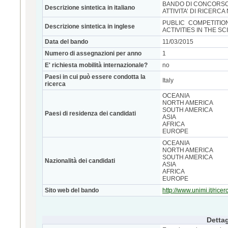
BANDO DI CONCORSO 
Descrizione sintetica in italiano
ATTIVITA’ DI RICERC
PUBLIC COMPETITI
Descrizione sintetica in inglese
ACTIVITIES IN THE SC
Data del bando
11/03/2015
Numero di assegnazioni per anno
1
E' richiesta mobilità internazionale?
no
Paesi in cui può essere condotta la
Italy
ricerca
OCEANIA
NORTH AMERICA
SOUTH AMERICA
Paesi di residenza dei candidati
ASIA
AFRICA
EUROPE
OCEANIA
NORTH AMERICA
SOUTH AMERICA
Nazionalità dei candidati
ASIA
AFRICA
EUROPE
Sito web del bando
http://www.unimi.it/ric
Dettag