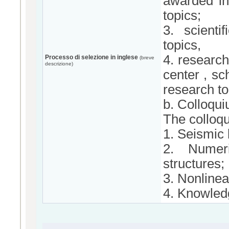
awarded in
topics;
3. scienti
topics,
4. research
Processo di selezione in inglese
(breve
descrizione)
center , sc
research to
b. Colloqui
The colloqu
1. Seismic 
2. Numeri
structures;
3. Nonlinea
4. Knowled