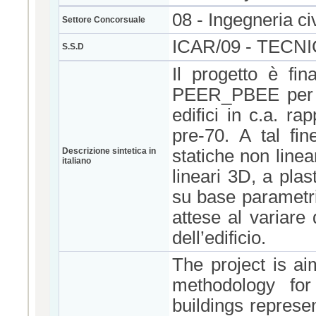
08 - Ingegneria civ
Settore Concorsuale
ICAR/09 - TECN
S.S.D
Il progetto è fin
PEER_PBEE per la
edifici in c.a. ra
pre-70. A tal fi
Descrizione sintetica in
statiche non linea
italiano
lineari 3D, a plas
su base parametric
attese al variare
dell’edificio.
The project is a
methodology fo
buildings represen