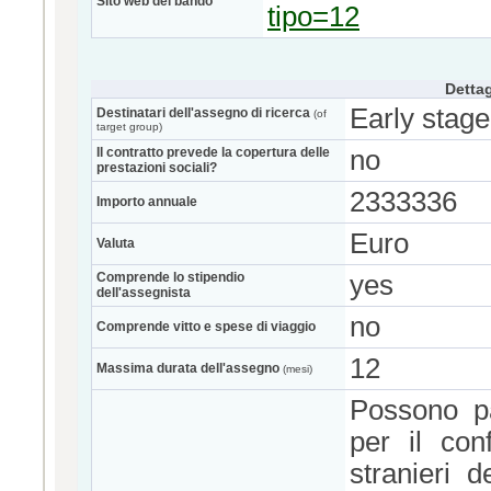
Sito web del bando
tipo=12
Dettag
Early stage
Destinatari dell'assegno di ricerca
(of
target group)
Il contratto prevede la copertura delle
no
prestazioni sociali?
2333336
Importo annuale
Euro
Valuta
Comprende lo stipendio
yes
dell'assegnista
no
Comprende vitto e spese di viaggio
12
Massima durata dell'assegno
(mesi)
Possono pa
per il con
stranieri d