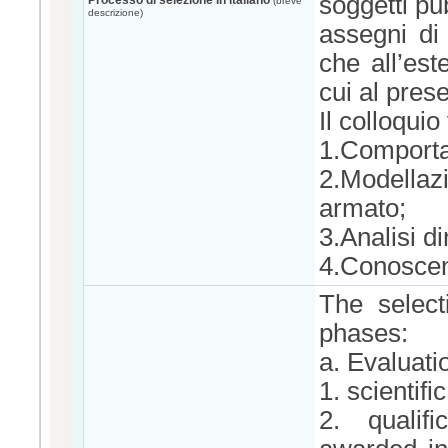
soggetti pub
Processo di selezione in italiano
(breve
descrizione)
assegni di 
che all’este
cui al pres
Il colloqui
1.Comportam
2.Modellazi
armato;
3.Analisi d
4.Conoscen
The select
phases:
a. Evaluatio
1. scientifi
2. qualifi