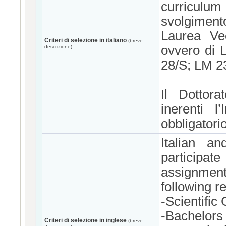
curriculum
svolgiment
Laurea Vec
Criteri di selezione in italiano
(breve
ovvero di L
descrizione)
28/S; LM 2
Il Dottor
inerenti l
obbligatori
Italian a
participate
assignment
following r
-Scientific
-Bachelors
Criteri di selezione in inglese
(breve