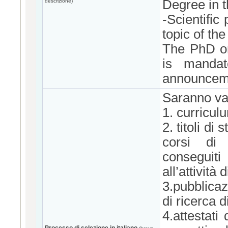
Degree in t
descrizione)
-Scientific
topic of the
The PhD on
is mandat
announcem
Saranno val
1. curriculu
2. titoli di
corsi di 
conseguiti
all’attività
3.pubblicazi
di ricerca 
4.attestati