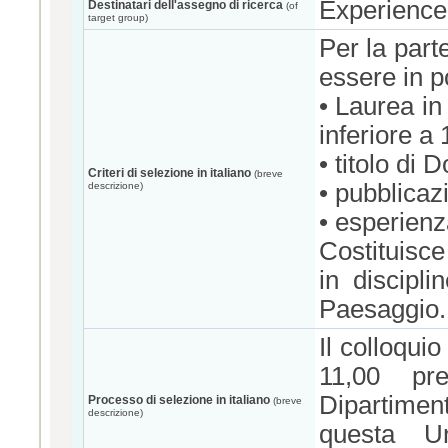
Experience
Destinatari dell'assegno di ricerca
(of
target group)
Per la part
essere in p
• Laurea in
inferiore a
• titolo di 
Criteri di selezione in italiano
(breve
• pubblicazi
descrizione)
• esperienza
Costituisce
in discipli
Paesaggio.
Il colloquio
11,00 pre
Dipartimen
Processo di selezione in italiano
(breve
descrizione)
questa U