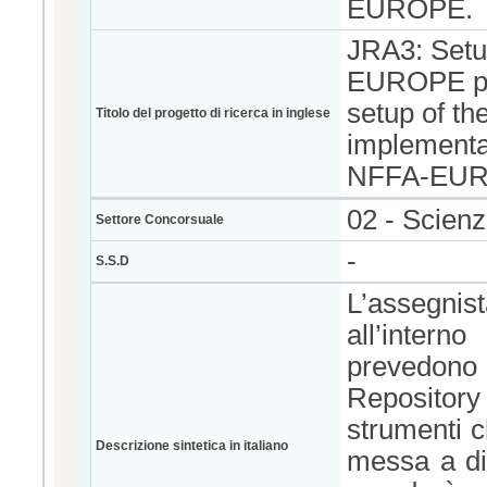
EUROPE.
JRA3: Setup
EUROPE proj
setup of th
Titolo del progetto di ricerca in inglese
implementat
NFFA-EURO
02 - Scienz
Settore Concorsuale
-
S.S.D
L’assegnist
all’intern
prevedono l
Repository
strumenti c
Descrizione sintetica in italiano
messa a dis