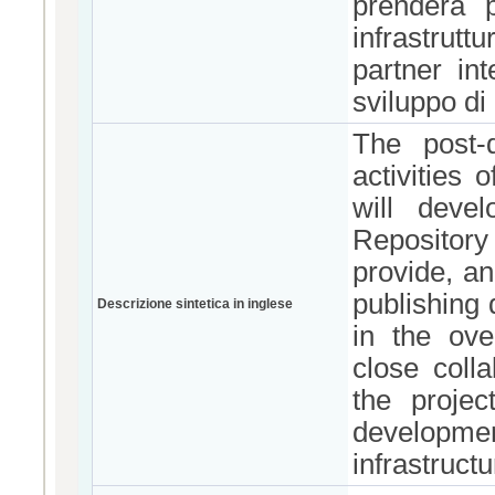
prenderà p
infrastrutt
partner int
sviluppo di
The post-
activities
will deve
Repository 
provide, an
publishing 
Descrizione sintetica in inglese
in the ove
close colla
the projec
developm
infrastructu