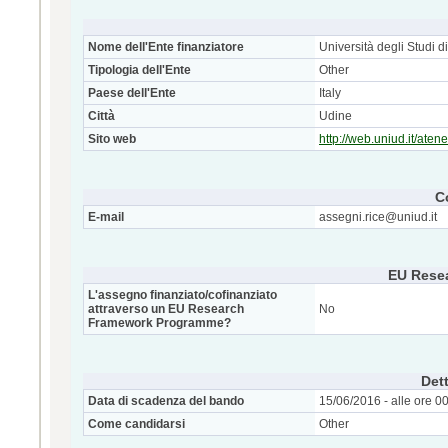
Nome dell'Ente finanziatore
Università degli Studi d
Tipologia dell'Ente
Other
Paese dell'Ente
Italy
Città
Udine
Sito web
http://web.uniud.it/aten
C
E-mail
assegni.rice@uniud.it
EU Rese
L'assegno finanziato/cofinanziato
attraverso un EU Research
No
Framework Programme?
Dett
Data di scadenza del bando
15/06/2016 - alle ore 0
Come candidarsi
Other