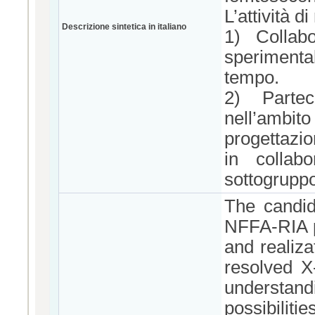
L’attività d
Descrizione sintetica in italiano
1) Collabo
sperimenta
tempo.
2) Partec
nell’ambi
progettazio
in collabo
sottogruppo
The candid
NFFA-RIA pr
and realiz
resolved X
understand
possibili