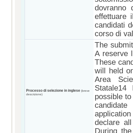
dovranno d
effettuare 
candidati d
corso di val
The submit
A reserve l
These candi
will held o
Area Sci
Statale14 
Processo di selezione in inglese
(breve
possible to
descrizione)
candidate
applicati
declare al
During the