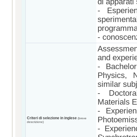
di apparati
- Esperie
speriment
programmaz
- conoscenz
Assessment 
and experi
- Bachelor
Physics, N
similar sub
- Doctora
Materials E
- Experien
Photoemiss
Criteri di selezione in inglese
(breve
descrizione)
- Experie