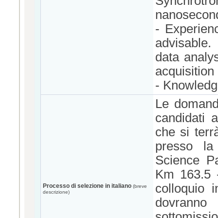
Synchrot
nanosecond
- Experien
advisable.
data analy
acquisition
- Knowledg
Le domande
candidati 
che si terr
presso la
Science P
Km 163.5 –
colloquio i
Processo di selezione in italiano
(breve
descrizione)
dovranno d
sottomiss