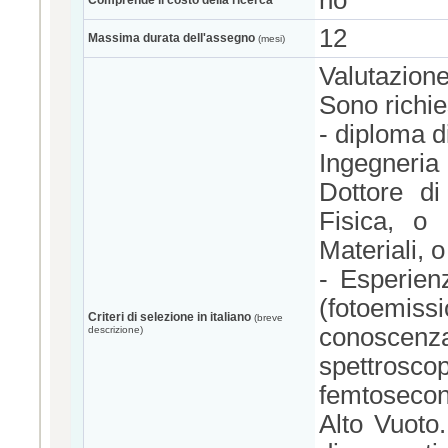
no
Comprende il costo della ricerca
12
Massima durata dell'assegno
(mesi)
Valutazione 
Sono richies
- diploma d
Ingegneria 
Dottore di
Fisica, o 
Materiali, o
- Esperien
(fotoemis
Criteri di selezione in italiano
(breve
conosce
descrizione)
spettros
femtosecon
Alto Vuoto.