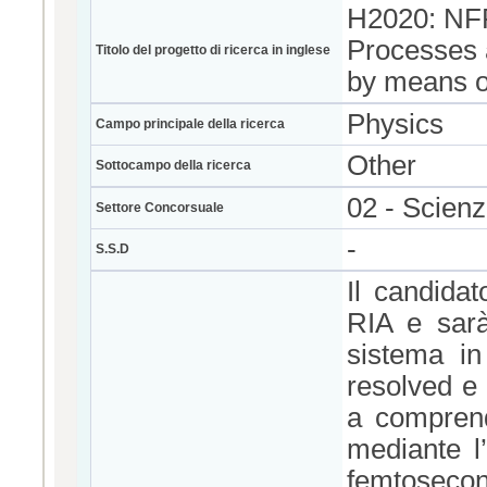
H2020: NFF
Processes a
Titolo del progetto di ricerca in inglese
by means o
Physics
Campo principale della ricerca
Other
Sottocampo della ricerca
02 - Scienz
Settore Concorsuale
-
S.S.D
Il candida
RIA e sarà
sistema in
resolved e 
a comprende
mediante l’
femtoseco