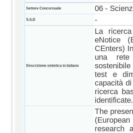
06 - Scien
Settore Concorsuale
-
S.S.D
La ricerca
eNotice 
CEnters) In
una rete
sostenibile
Descrizione sintetica in italiano
test e di
capacità d
ricerca ba
identificate.
The presen
(European 
research a