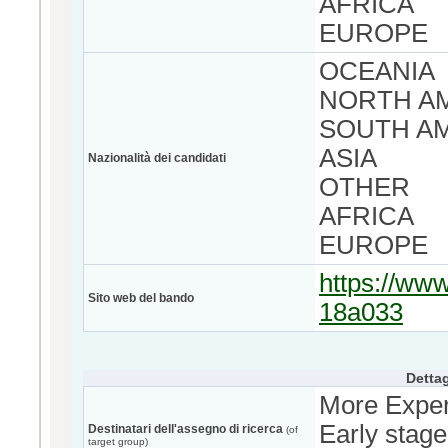
AFRICA
EUROPE
OCEANIA
NORTH A
SOUTH A
ASIA
Nazionalità dei candidati
OTHER
AFRICA
EUROPE
https://www
Sito web del bando
18a033
Dettag
More Exper
Early stage
Destinatari dell'assegno di ricerca
(of
target group)