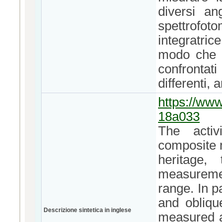
diversi an
spettrofoto
integratri
modo che p
confrontati
differenti, 
https://www
18a033
The activ
composite ma
heritage,
measurement
range. In p
and oblique
Descrizione sintetica in inglese
measured a