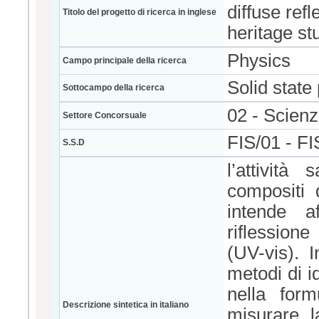
diffuse refl
Titolo del progetto di ricerca in inglese
heritage st
Physics
Campo principale della ricerca
Solid state
Sottocampo della ricerca
02 - Scienz
Settore Concorsuale
FIS/01 - 
S.S.D
l’attività 
compositi d
intende a
riflessione 
(UV-vis). I
metodi di id
nella form
Descrizione sintetica in italiano
misurare l