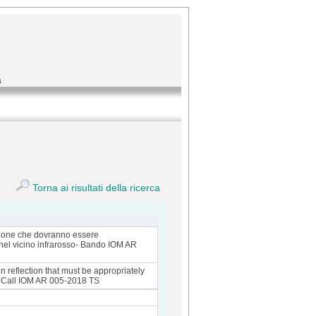
a
Torna ai risultati della ricerca
essione che dovranno essere
 nel vicino infrarosso- Bando IOM AR
in reflection that must be appropriately
d - Call IOM AR 005-2018 TS