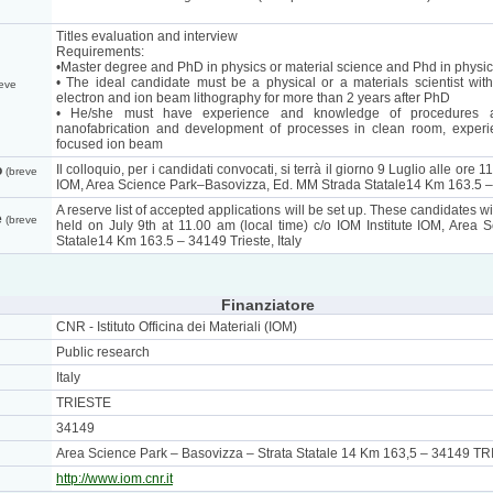
Titles evaluation and interview
Requirements:
•Master degree and PhD in physics or material science and Phd in physic
• The ideal candidate must be a physical or a materials scientist wi
eve
electron and ion beam lithography for more than 2 years after PhD
• He/she must have experience and knowledge of procedures a
nanofabrication and development of processes in clean room, experi
focused ion beam
Il colloquio, per i candidati convocati, si terrà il giorno 9 Luglio alle ore 1
o
(breve
IOM, Area Science Park–Basovizza, Ed. MM Strada Statale14 Km 163.5 – 3
A reserve list of accepted applications will be set up. These candidates will
e
(breve
held on July 9th at 11.00 am (local time) c/o IOM Institute IOM, Are
Statale14 Km 163.5 – 34149 Trieste, Italy
Finanziatore
CNR - Istituto Officina dei Materiali (IOM)
Public research
Italy
TRIESTE
34149
Area Science Park – Basovizza – Strata Statale 14 Km 163,5 – 34149 T
http://www.iom.cnr.it