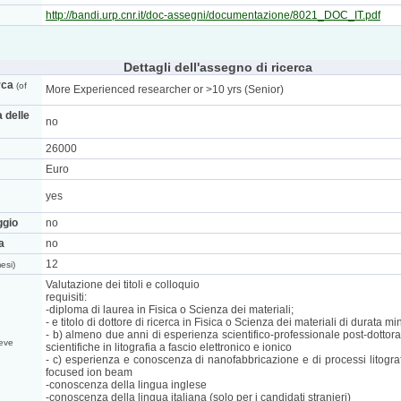
http://bandi.urp.cnr.it/doc-assegni/documentazione/8021_DOC_IT.pdf
Dettagli dell'assegno di ricerca
rca
(of
More Experienced researcher or >10 yrs (Senior)
a delle
no
26000
Euro
yes
ggio
no
a
no
12
esi)
Valutazione dei titoli e colloquio
requisiti:
-diploma di laurea in Fisica o Scienza dei materiali;
- e titolo di dottore di ricerca in Fisica o Scienza dei materiali di durata m
- b) almeno due anni di esperienza scientifico-professionale post-dotto
eve
scientifiche in litografia a fascio elettronico e ionico
- c) esperienza e conoscenza di nanofabbricazione e di processi litografic
focused ion beam
-conoscenza della lingua inglese
-conoscenza della lingua italiana (solo per i candidati stranieri)