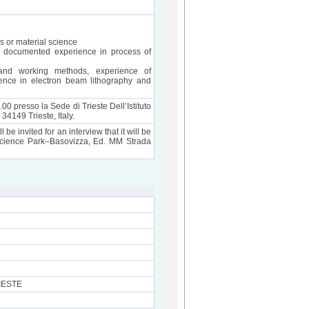
s or material science
th documented experience in process of
nd working methods, experience of
ence in electron beam lithography and
1.00 presso la Sede di Trieste Dell’Istituto
4149 Trieste, Italy.
 be invited for an interview that it will be
a Science Park–Basovizza, Ed. MM Strada
RIESTE