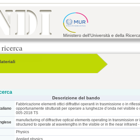
Ministero dell'Università e della Ricerc
 ricerca
ateriali
cerca
Descrizione del bando
Fabbricazione elementi ottici diffrattivi operanti in trasmissione o in rifl
taliano
opportunamente strutturati per operare a lunghezze d’onda nel visibile o
005-2018 TS
manufacturing of diffractive optical elements operating in transmission or 
inglese
structured to operate at wavelengths in the visible or in the near infrare
Physics
Applied physics