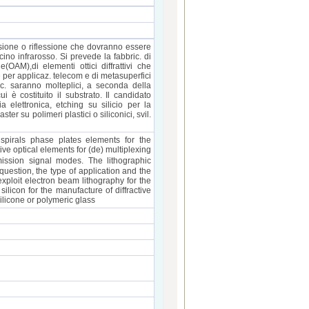
missione o riflessione che dovranno essere
cino infrarosso. Si prevede la fabbric. di
(OAM),di elementi ottici diffrattivi che
 per applicaz. telecom e di metasuperfici
ric. saranno molteplici, a seconda della
 è costituito il substrato. Il candidato
ia elettronica, etching su silicio per la
ster su polimeri plastici o siliconici, svil.
f spirals phase plates elements for the
ve optical elements for (de) multiplexing
ission signal modes. The lithographic
uestion, the type of application and the
exploit electron beam lithography for the
silicon for the manufacture of diffractive
ilicone or polymeric glass