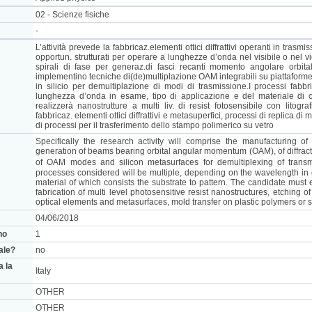
02 - Scienze fisiche
-
L’attività prevede la fabbricaz.elementi ottici diffrattivi operanti in tras
opportun. strutturati per operare a lunghezze d’onda nel visibile o nel vi
spirali di fase per generaz.di fasci recanti momento angolare orbitale
implementino tecniche di(de)multiplazione OAM integrabili su piattaforme
in silicio per demultiplazione di modi di trasmissione.I processi fabb
lunghezza d’onda in esame, tipo di applicazione e del materiale di cui
realizzerà nanostrutture a multi liv. di resist fotosensibile con litograf
fabbricaz. elementi ottici diffrattivi e metasuperfici, processi di replica di ma
di processi per il trasferimento dello stampo polimerico su vetro
Specifically the research activity will comprise the manufacturing o
generation of beams bearing orbital angular momentum (OAM), of diffracti
of OAM modes and silicon metasurfaces for demultiplexing of transm
processes considered will be multiple, depending on the wavelength in q
material of which consists the substrate to pattern. The candidate must 
fabrication of multi level photosensitive resist nanostructures, etching of 
optical elements and metasurfaces, mold transfer on plastic polymers or s
04/06/2018
no
1
nale?
no
a la
Italy
OTHER
OTHER