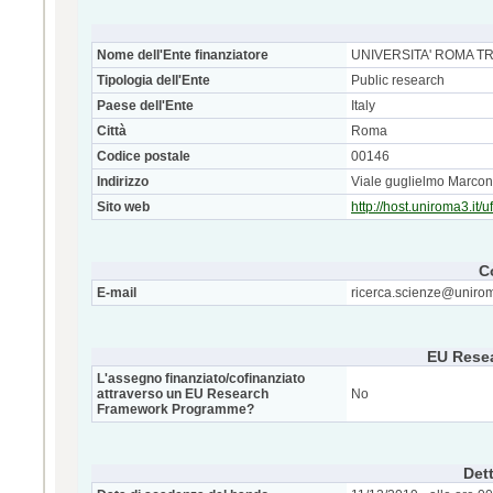
Nome dell'Ente finanziatore
UNIVERSITA' ROMA TR
Tipologia dell'Ente
Public research
Paese dell'Ente
Italy
Città
Roma
Codice postale
00146
Indirizzo
Viale guglielmo Marcon
Sito web
http://host.uniroma3.it/u
C
E-mail
ricerca.scienze@unirom
EU Rese
L'assegno finanziato/cofinanziato
attraverso un EU Research
No
Framework Programme?
Dett