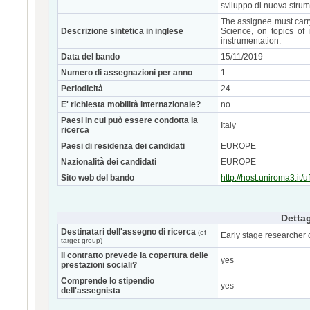
sviluppo di nuova stru
The assignee must carry
Descrizione sintetica in inglese
Science, on topics of
instrumentation.
Data del bando
15/11/2019
Numero di assegnazioni per anno
1
Periodicità
24
E' richiesta mobilità internazionale?
no
Paesi in cui può essere condotta la
Italy
ricerca
Paesi di residenza dei candidati
EUROPE
Nazionalità dei candidati
EUROPE
Sito web del bando
http://host.uniroma3.it/u
Dettag
Destinatari dell'assegno di ricerca
(of
Early stage researcher 
target group)
Il contratto prevede la copertura delle
yes
prestazioni sociali?
Comprende lo stipendio
yes
dell'assegnista