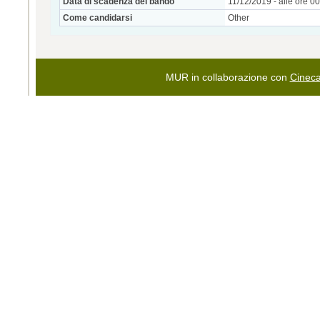
Data di scadenza del bando
11/12/2019 - alle ore 0
Come candidarsi
Other
MUR in collaborazione con
Cinec