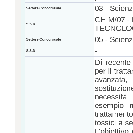
03 - Scien
Settore Concorsuale
CHIM/07 
S.S.D
TECNOLO
05 - Scienz
Settore Concorsuale
-
S.S.D
Di recente
per il trat
avanzata,
sostituzion
necessità 
esempio mi
trattamento
tossici a s
L’obiettivo