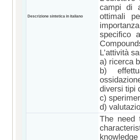
campi di a
ottimali p
Descrizione sintetica in italiano
importanz
specifico 
Compounds
L’attività s
a) ricerca b
b) effett
ossidazione
diversi tipi 
c) sperimen
d) valutazion
The need t
character
knowledge