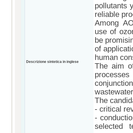
pollutants 
reliable pr
Among AOP
use of ozo
be promisi
of applicat
human con
Descrizione sintetica in inglese
The aim of
processes
conjunction
wastewater
The candida
- critical r
- conductio
selected 