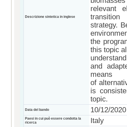
biomasses
relevant 
transition
Descrizione sintetica in inglese
strategy. B
environment
the program
this topic 
understand 
and adapt
means
of alternat
is consist
topic.
10/12/2020
Data del bando
Paesi in cui può essere condotta la
Italy
ricerca