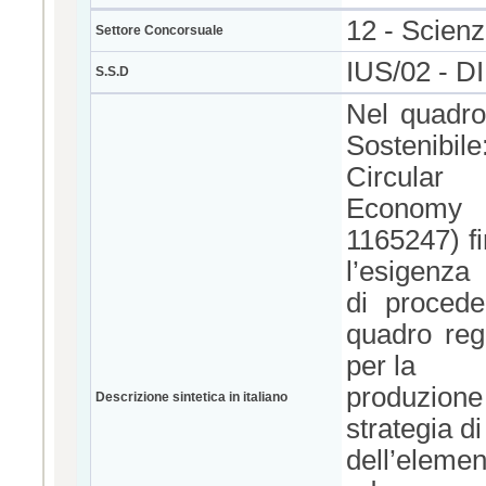
12 - Scienz
Settore Concorsuale
IUS/02 -
S.S.D
Nel quadro
Sostenibil
Circular
Economy
1165247) f
l’esigenza
di procede
quadro rego
per la
produzione
Descrizione sintetica in italiano
strategia d
dell’elemen