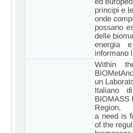
ed europeo,
principi e l
onde compr
possano ess
delle bioma
energia e
informano l
Within th
BIOMetAno 
un Laborato
Italiano 
BIOMASS H
Region,
a need is f
of the regu