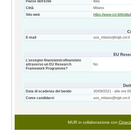
Paese dell'Ente
Italy
Città
Milano
Sito web
https://www.cnr.it/it/ist
C
E-mail
uos_milano@irgb.cnr.it
EU Rese
L'assegno finanziato/cofinanziato
attraverso un EU Research
No
Framework Programme?
Dett
Data di scadenza del bando
30/09/2021 - alle ore 0
Come candidarsi
uos_milano@irgb.cnr.it
MUR in collaborazione con
Cinec