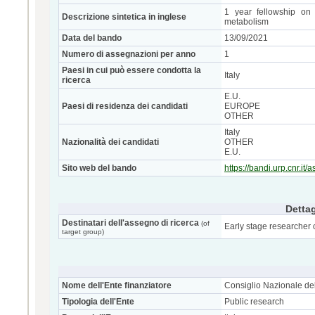
1 year fellowship on 
Descrizione sintetica in inglese
metabolism
Data del bando
13/09/2021
Numero di assegnazioni per anno
1
Paesi in cui può essere condotta la
Italy
ricerca
E.U.
Paesi di residenza dei candidati
EUROPE
OTHER
Italy
Nazionalità dei candidati
OTHER
E.U.
Sito web del bando
https://bandi.urp.cnr.i
Dettag
Destinatari dell'assegno di ricerca
(of
Early stage researcher 
target group)
Nome dell'Ente finanziatore
Consiglio Nazionale del
Tipologia dell'Ente
Public research