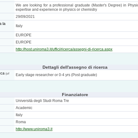
We are looking for a professional graduate (Master's Degree) in Physic
expertise and experience in physics or chemistry
29/09/2021
a la
Italy
EUROPE
EUROPE
http://host.uniroma3.it/uffici/ricerca/assegni-di-ricerca.aspx
Dettagli dell'assegno di ricerca
rca
(of
Early stage researcher or 0-4 yrs (Post graduate)
Finanziatore
Università degli Studi Roma Tre
Academic
Italy
Roma
http://www.uniroma3.it