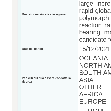
large incr
rapid globa
Descrizione sintetica in inglese
polymorph 
reaction r
bearing ma
candidate f
15/12/2021
Data del bando
OCEANIA
NORTH A
SOUTH A
Paesi in cui può essere condotta la
ASIA
ricerca
OTHER
AFRICA
EUROPE
EUROPE