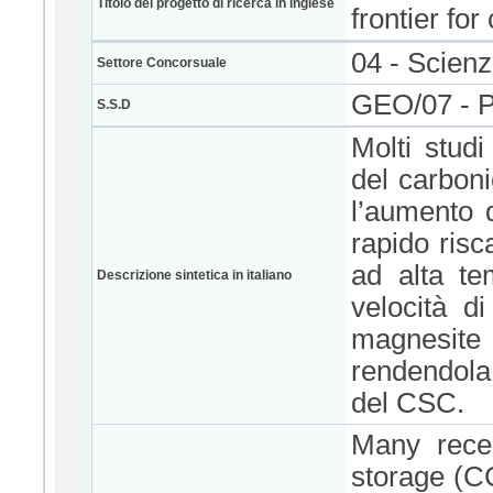
Titolo del progetto di ricerca in inglese
frontier fo
04 - Scienz
Settore Concorsuale
GEO/07 -
S.S.D
Molti studi
del carboni
l’aumento 
rapido risc
ad alta te
Descrizione sintetica in italiano
velocità d
magnesite
rendendola
del CSC.
Many rece
storage (CC