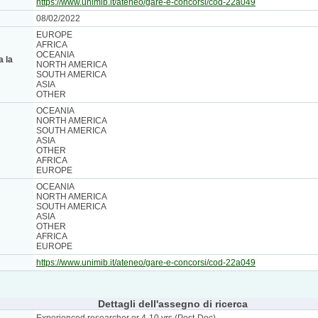
https://www.unimib.it/ateneo/gare-e-concorsi/cod-22a049
08/02/2022
EUROPE
AFRICA
OCEANIA
a la
NORTH AMERICA
SOUTH AMERICA
ASIA
OTHER
OCEANIA
NORTH AMERICA
SOUTH AMERICA
ASIA
OTHER
AFRICA
EUROPE
OCEANIA
NORTH AMERICA
SOUTH AMERICA
ASIA
OTHER
AFRICA
EUROPE
https://www.unimib.it/ateneo/gare-e-concorsi/cod-22a049
Dettagli dell'assegno di ricerca