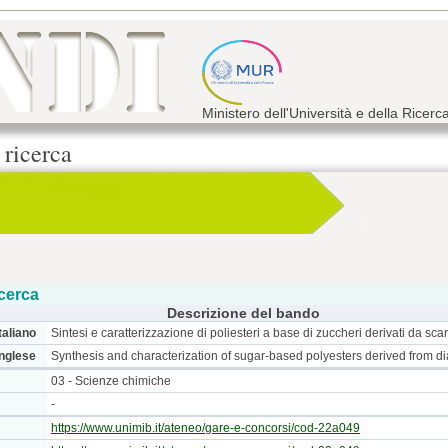
Ministero dell'Università e della Ricerc
 ricerca
cerca
Descrizione del bando
taliano
Sintesi e caratterizzazione di poliesteri a base di zuccheri derivati ​​da scart
inglese
Synthesis and characterization of sugar-based polyesters derived from dia
03 - Scienze chimiche
-
https://www.unimib.it/ateneo/gare-e-concorsi/cod-22a049