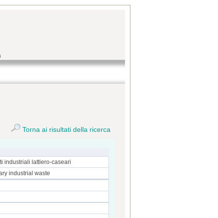
a
Torna ai risultati della ricerca
i industriali lattiero-caseari
ry industrial waste