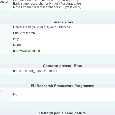
Experienced researcher or 4-10 yrs (Post-Doc)
rca
(of
Early stage researcher or 0-4 yrs (Post graduate)
More Experienced researcher or >10 yrs (Senior)
Finanziatore
Università degli Studi di Milano - Bicocca
Public research
Italy
Milano
http://www.unimib.it
Contatto presso l'Ente
bandi.assegni_borse@unimib.it
EU Research Framework Programme
to
No
Dettagli per la candidatura