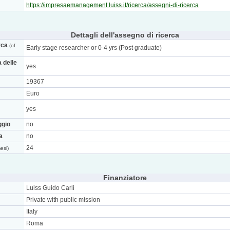
https://impresaemanagement.luiss.it/ricerca/assegni-di-ricerca
Dettagli dell'assegno di ricerca
rca
(of
Early stage researcher or 0-4 yrs (Post graduate)
a delle
yes
19367
Euro
yes
ggio
no
a
no
24
esi)
Finanziatore
Luiss Guido Carli
Private with public mission
Italy
Roma