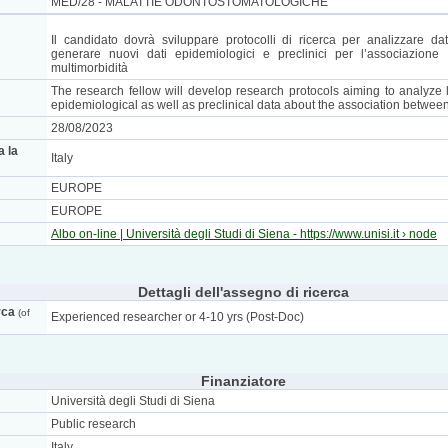
MED/28 - MALATTIE ODONTOSTOMATOLOGICHE
Il candidato dovrà sviluppare protocolli di ricerca per analizzare d
generare nuovi dati epidemiologici e preclinici per l’associazione
multimorbidità
The research fellow will develop research protocols aiming to analyze
epidemiological as well as preclinical data about the association between
28/08/2023
a la
Italy
EUROPE
EUROPE
Albo on-line | Università degli Studi di Siena - https://www.unisi.it › node
Dettagli dell'assegno di ricerca
rca
(of
Experienced researcher or 4-10 yrs (Post-Doc)
Finanziatore
Università degli Studi di Siena
Public research
Italy