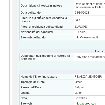
Development of gene p
Descrizione sintetica in inglese
improvement of traits of
Data del bando
24/10/2023
Paesi in cui può essere condotta la
Italy
ricerca
Paesi di residenza dei candidati
EUROPE
Nazionalità dei candidati
EUROPE
Sito web del bando
http://www.unina.it
Dettag
Destinatari dell'assegno di ricerca
(of
Early stage researcher 
target group)
Nome dell'Ente finanziatore
FINANZIAMENTO EU
Tipologia dell'Ente
Other
Paese dell'Ente
Belgium
Lingua
Other
Città
Bruxelles
Sito web
https://europa.eu