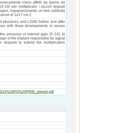
intrinsecamente meno affetti da danno da
5-10) per moltiplicare i piccoli segnali
adagno, ingegnerizzando un ben calibrata
fluenze di 1e17 cm-2
st structures and LGAD before and after
ices with three developments in sensor
 the presence of internal gain (5–10), to
sign of the implant responsible for signal
n dopants to extend the multiplication
2-2024%20PG%20PRIN_signed.pdf