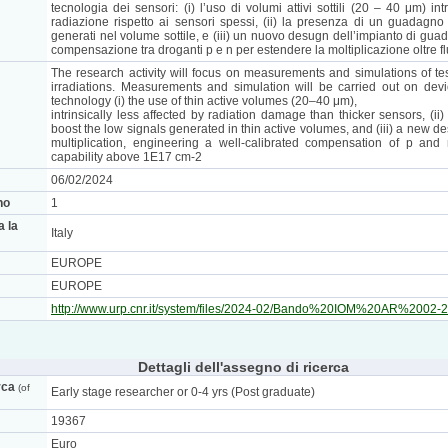
tecnologia dei sensori: (i) l’uso di volumi attivi sottili (20 – 40 μm) 
radiazione rispetto ai sensori spessi, (ii) la presenza di un guadagno (
generati nel volume sottile, e (iii) un nuovo desugn dell’impianto di gu
compensazione tra droganti p e n per estendere la moltiplicazione oltre 
The research activity will focus on measurements and simulations of te
irradiations. Measurements and simulation will be carried out on dev
technology (i) the use of thin active volumes (20–40 μm),
intrinsically less affected by radiation damage than thicker sensors, (ii)
boost the low signals generated in thin active volumes, and (iii) a new de
multiplication, engineering a well-calibrated compensation of p and 
capability above 1E17 cm-2
06/02/2024
no
1
a la
Italy
EUROPE
EUROPE
http://www.urp.cnr.it/system/files/2024-02/Bando%20IOM%20AR%200
Dettagli dell'assegno di ricerca
rca
(of
Early stage researcher or 0-4 yrs (Post graduate)
19367
Euro