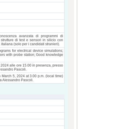
 Conoscenza avanzata di programmi di
trutture di test e sensori in silicio con
aliana (solo per i candidati stranieri).
rams for electrical device simulations;
nsors with probe station; Good knowledge
o 2024 alle ore 15.00 in presenza, presso
lessandro Pascoli.
on March 5, 2024 at 3.00 p.m. (local time)
ia Alessandro Pascoli.