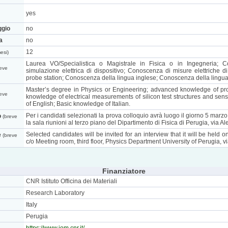
yes
ggio
no
a
no
12
esi)
Laurea VO/Specialistica o Magistrale in Fisica o in Ingegneria;
eve
simulazione elettrica di dispositivo; Conoscenza di misure elettriche di s
probe station; Conoscenza della lingua inglese; Conoscenza della lingua it
Master’s degree in Physics or Engineering; advanced knowledge of prog
eve
knowledge of electrical measurements of silicon test structures and se
of English; Basic knowledge of Italian.
Per i candidati selezionati la prova colloquio avrà luogo il giorno 5 marz
o
(breve
la sala riunioni al terzo piano del Dipartimento di Fisica di Perugia, via A
Selected candidates will be invited for an interview that it will be held 
e
(breve
c/o Meeting room, third floor, Physics Department University of Perugia, v
Finanziatore
CNR Istituto Officina dei Materiali
Research Laboratory
Italy
Perugia