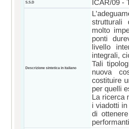
ICAR/09 
S.S.D
L’adeguame
strutturali
molto impe
ponti dure
livello in
integrali, c
Tali tipolo
Descrizione sintetica in italiano
nuova cos
costituire
per quelli e
La ricerca 
i viadotti i
di ottenere
performanti