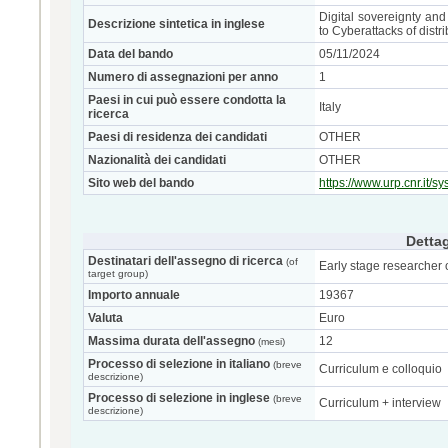
Digital sovereignty an
Descrizione sintetica in inglese
to Cyberattacks of dist
Data del bando
05/11/2024
Numero di assegnazioni per anno
1
Paesi in cui può essere condotta la
Italy
ricerca
Paesi di residenza dei candidati
OTHER
Nazionalità dei candidati
OTHER
Sito web del bando
https://www.urp.cnr.it/
Dettag
Destinatari dell'assegno di ricerca
(of
Early stage researcher 
target group)
Importo annuale
19367
Valuta
Euro
Massima durata dell'assegno
12
(mesi)
Processo di selezione in italiano
(breve
Curriculum e colloquio
descrizione)
Processo di selezione in inglese
(breve
Curriculum + interview
descrizione)