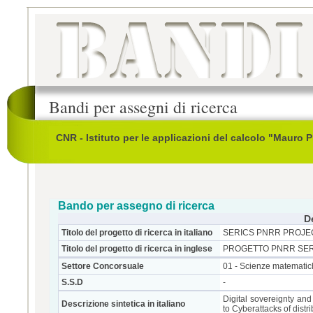
Bandi per assegni di ricerca
CNR - Istituto per le applicazioni del calcolo "Mauro 
Bando per assegno di ricerca
D
Titolo del progetto di ricerca in italiano
SERICS PNRR PROJEC
Titolo del progetto di ricerca in inglese
PROGETTO PNRR SERI
Settore Concorsuale
01 - Scienze matematic
S.S.D
-
Digital sovereignty an
Descrizione sintetica in italiano
to Cyberattacks of dist