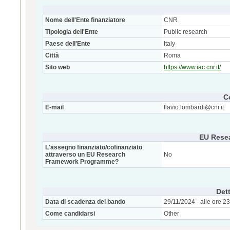
Nome dell'Ente finanziatore
CNR
Tipologia dell'Ente
Public research
Paese dell'Ente
Italy
Città
Roma
Sito web
https://www.iac.cnr.it/
C
E-mail
flavio.lombardi@cnr.it
EU Rese
L'assegno finanziato/cofinanziato
attraverso un EU Research
No
Framework Programme?
Dett
Data di scadenza del bando
29/11/2024 - alle ore 2
Come candidarsi
Other