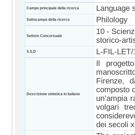
Language s
Campo principale della ricerca
Philology
Sottocampo della ricerca
10 - Scienze
Settore Concorsuale
storico-arti
L-FIL-LET
S.S.D
Il progett
manoscritt
Firenze, d
composto di
Descrizione sintetica in italiano
un’ampia ra
volgari tr
considerev
dei secoli x