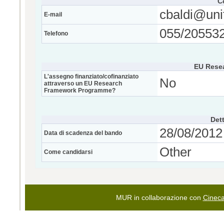
C
cbaldi@unifi
E-mail
055/20553
Telefono
EU Rese
L'assegno finanziato/cofinanziato
No
attraverso un EU Research
Framework Programme?
Dett
28/08/2012 
Data di scadenza del bando
Other
Come candidarsi
MUR in collaborazione con
Cinec