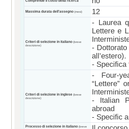
no
Comprende il costo della ricerca
12
Massima durata dell'assegno
(mesi)
- Laurea q
Lettere e 
Interminist
Criteri di selezione in italiano
(breve
- Dottorato
descrizione)
all’estero).
- Specifica
- Four-ye
“Lettere” 
Interminist
Criteri di selezione in inglese
(breve
- Italian
descrizione)
abroad
- Specific 
Il concorso 
Processo di selezione in italiano
(breve