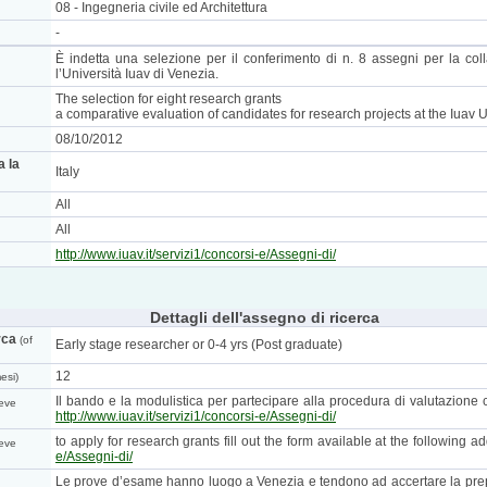
08 - Ingegneria civile ed Architettura
-
È indetta una selezione per il conferimento di n. 8 assegni per la coll
l’Università Iuav di Venezia.
The selection for eight research grants
a comparative evaluation of candidates for research projects at the Iuav 
08/10/2012
a la
Italy
All
All
http://www.iuav.it/servizi1/concorsi-e/Assegni-di/
Dettagli dell'assegno di ricerca
rca
(of
Early stage researcher or 0-4 yrs (Post graduate)
12
esi)
Il bando e la modulistica per partecipare alla procedura di valutazione c
eve
http://www.iuav.it/servizi1/concorsi-e/Assegni-di/
to apply for research grants fill out the form available at the following a
eve
e/Assegni-di/
Le prove d’esame hanno luogo a Venezia e tendono ad accertare la prepar