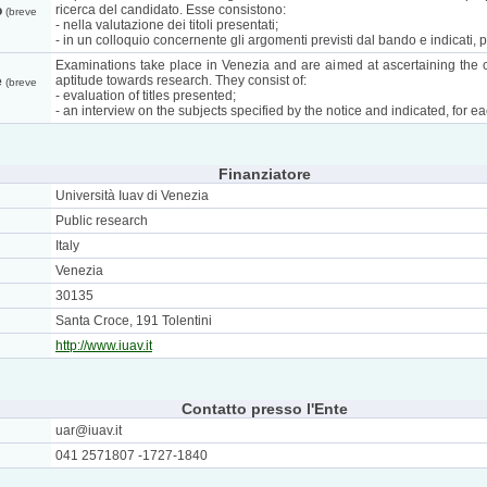
ricerca del candidato. Esse consistono:
o
(breve
- nella valutazione dei titoli presentati;
- in un colloquio concernente gli argomenti previsti dal bando e indicati,
Examinations take place in Venezia and are aimed at ascertaining the 
aptitude towards research. They consist of:
e
(breve
- evaluation of titles presented;
- an interview on the subjects specified by the notice and indicated, fo
Finanziatore
Università Iuav di Venezia
Public research
Italy
Venezia
30135
Santa Croce, 191 Tolentini
http://www.iuav.it
Contatto presso l'Ente
uar@iuav.it
041 2571807 -1727-1840