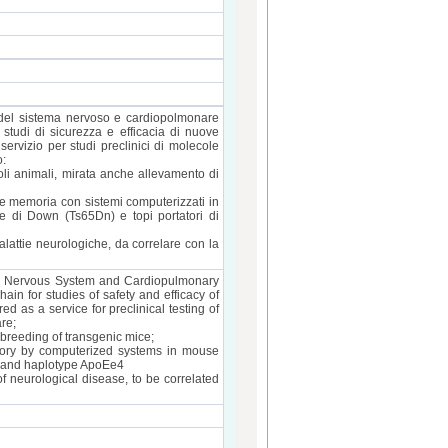
 del sistema nervoso e cardiopolmonare
 studi di sicurezza e efficacia di nuove
ervizio per studi preclinici di molecole
o:
coli animali, mirata anche allevamento di
 e memoria con sistemi computerizzati in
e di Down (Ts65Dn) e topi portatori di
alattie neurologiche, da correlare con la
ies Nervous System and Cardiopulmonary
ain for studies of safety and efficacy of
d as a service for preclinical testing of
re;
s breeding of transgenic mice;
memory by computerized systems in mouse
 and haplotype ApoEe4
f neurological disease, to be correlated