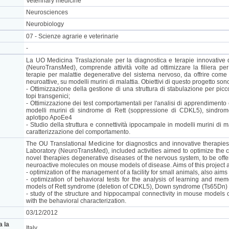
Veterinary medicine
Neurosciences
Neurobiology
07 - Scienze agrarie e veterinarie
-
La UO Medicina Traslazionale per la diagnostica e terapie innovative
(NeuroTransMed), comprende attività volte ad ottimizzare la filiera per
terapie per malattie degenerative del sistema nervoso, da offrire come s
neuroattive, su modelli murini di malattia. Obiettivi di questo progetto son
- Ottimizzazione della gestione di una struttura di stabulazione per pic
topi transgenici;
- Ottimizzazione dei test comportamentali per l'analisi di apprendimento
modelli murini di sindrome di Rett (soppressione di CDKL5), sindrom
aplotipo ApoEe4
- Studio della struttura e connettività ippocampale in modelli murini di m
caratterizzazione del comportamento.
The OU Translational Medicine for diagnostics and innovative therap
Laboratory (NeuroTransMed), included activities aimed to optimize the ch
novel therapies degenerative diseases of the nervous system, to be offere
neuroactive molecules on mouse models of disease. Aims of this project a
- optimization of the management of a facility for small animals, also aim
- optimization of behavioral tests for the analysis of learning and 
models of Rett syndrome (deletion of CDKL5), Down syndrome (Ts65Dn)
- study of the structure and hippocampal connectivity in mouse models o
with the behavioral characterization.
03/12/2012
a la
Italy