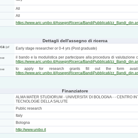
All
All
https://www.aric.unibo.it/AssegniRicerca/BandiPubblicati/zz_Bandi_din.a
Dettagli dell'assegno di ricerca
rca
(of
Early stage researcher or 0-4 yrs (Post graduate)
il bando e la modulistica per partecipare alla procedura di valutazione co
eve
https://www.aric.unibo.it/AssegniRicerca/BandiPubblicati/zz_Bandi_din.a
to apply for research grants fill out the form avail
eve
https://www.aric.unibo.it/AssegniRicerca/BandiPubblicati/zz_Bandi_din.a
Finanziatore
ALMA MATER STUDIORUM - UNIVERSITA' DI BOLOGNA - - CENTRO INT
TECNOLOGIE DELLA SALUTE
Public research
Italy
Bologna
http://www.unibo.it