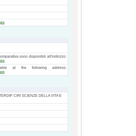
spx
mparativa sono disponibili all'indirizzo:
spx
able at the following address:
spx
ERDIP. CIRI SCIENZE DELLA VITA E