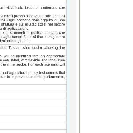
ore vitivinicolo toscano aggiornato che
i diretti presso osservatori privilegiati si
utivi. Ogni scenario sarà oggetto di una
struttura e sui risultati attesi nel settore
à di realizzazione.
ne di strumenti di politica agricola che
sugli scenari futuri al fine di migliorare
 territorio regionale.
ated Tuscan wine sector allowing the
, will be identified through appropriate
e evaluated, with flexible and innovative
 the wine sector. For each scenario will
on of agricultural policy instruments that
 order to improve economic performance,