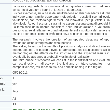
AGR/01 - ECONOMIA ED ESTIMO RURALE
La ricerca riguarda la costruzione di un quadro conoscitivo del sett
consenta di valutarne i punti di forza e di debolezza.
Successivamente, sulla base dei risultati delle analisi precedenti e di riliev
individueranno, tramite opportune metodologie i possibili scenari evol
valutazione, con metodologie flessibili ed innovative, per gli effetti sulla 
vitivinicolo. Ad ogni scenario sarà infine assegnata una stima di probabilit
La terza fase della ricerca consisterà nella individuazione e valutazio
possono agire direttamente o indirettamente sulla struttura del settore e 
risultati economici, competitività, resilienza al rischio e benefici indotti sul
The research involves the creation of an updated database of upd
evaluation of the strengths and weaknesses.
Thereafter, based on the results of previous analysis and direct surveys
methodologies, the possible evolutionary scenarios. Each scenario will b
methodologies, the effects on the structure and the expected results in
eventually be assigned a probability estimate of realization.
The third phase of research will consist in the identification and evaluati
can act directly or indirectly on the field and on future scenarios in
competitiveness, resilience to risk and benefits arising in the region.
05/03/2013
no
1
nale?
yes
a la
Italy
All
All