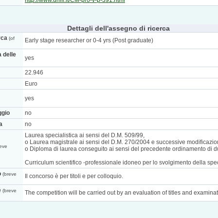
http://www.unifi.it/CM-pro-v-p-391.html
Dettagli dell'assegno di ricerca
rca
(of
Early stage researcher or 0-4 yrs (Post graduate)
a delle
yes
22.946
Euro
yes
ggio
no
a
no
Laurea specialistica ai sensi del D.M. 509/99,
o Laurea magistrale ai sensi del D.M. 270/2004 e successive modificazion
eve
o Diploma di laurea conseguito ai sensi del precedente ordinamento di 
Curriculum scientifico -professionale idoneo per lo svolgimento della specif
o
(breve
Il concorso è per titoli e per colloquio.
e
(breve
The competition will be carried out by an evaluation of titles and examina