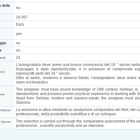
a delle
no
19.367
Euro
yes
ggio
no
a
no
24
esi)
L'assegnatario deve avere una buona conoscenza del 18 ° secolo serbo, 
linguaggio è stato standardizzato, e in possesso di comprovata espe
eve
manoscritti serbi del 18 ° secolo.
Oltre al serbo, moderno e slaveno-Srpski, l'assegnatario deve avere
slavo ecclesiastico.
The assignee must have sound knowledge of 18th century Serbian, ie.
standardized, and possess proven practical experience in working with S
eve
Apart from Serbian, modern and slaveno-srpski, the assignee must a
Slavonic
La selezione si attua mediante la valutazione comparativa dei titoli, del c
o
(breve
professionale, della produttività scientifica e di un colloquio.
The selection is carried out through the comparative assessment of the secu
e
(breve
professional , scientific productivity and an interview .