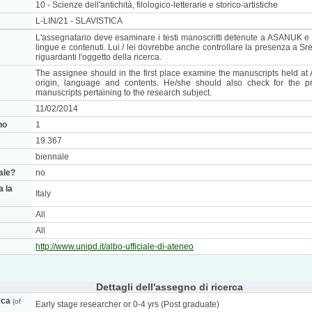
10 - Scienze dell'antichità, filologico-letterarie e storico-artistiche
L-LIN/21 - SLAVISTICA
L'assegnatario deve esaminare i testi manoscritti detenute a ASANUK e cl
lingue e contenuti. Lui / lei dovrebbe anche controllare la presenza a Srems
riguardanti l'oggetto della ricerca.
The assignee should in the first place examine the manuscripts held a
origin, language and contents. He/she should also check for the pr
manuscripts pertaining to the research subject.
11/02/2014
no
1
19.367
biennale
nale?
no
a la
Italy
All
All
http://www.unipd.it/albo-ufficiale-di-ateneo
Dettagli dell'assegno di ricerca
rca
(of
Early stage researcher or 0-4 yrs (Post graduate)