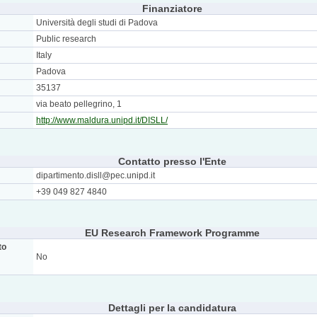
Finanziatore
Università degli studi di Padova
Public research
Italy
Padova
35137
via beato pellegrino, 1
http://www.maldura.unipd.it/DISLL/
Contatto presso l'Ente
dipartimento.disll@pec.unipd.it
+39 049 827 4840
EU Research Framework Programme
to
No
Dettagli per la candidatura