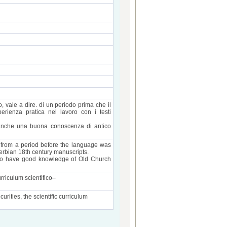
vale a dire. di un periodo prima che il
rienza pratica nel lavoro con i testi
 anche una buona conoscenza di antico
 from a period before the language was
erbian 18th century manuscripts.
lso have good knowledge of Old Church
urriculum scientifico–
rities, the scientific curriculum