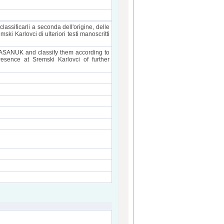
assificarli a seconda dell'origine, delle
ki Karlovci di ulteriori testi manoscritti
t ASANUK and classify them according to
esence at Sremski Karlovci of further