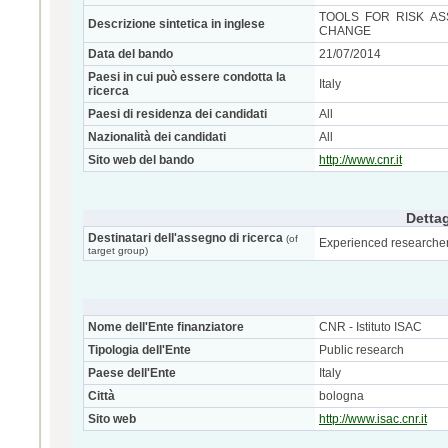
TOOLS FOR RISK AS
Descrizione sintetica in inglese
CHANGE
Data del bando
21/07/2014
Paesi in cui può essere condotta la
Italy
ricerca
Paesi di residenza dei candidati
All
Nazionalità dei candidati
All
Sito web del bando
http://www.cnr.it
Dettag
Destinatari dell'assegno di ricerca
(of
Experienced researcher
target group)
Nome dell'Ente finanziatore
CNR - Istituto ISAC
Tipologia dell'Ente
Public research
Paese dell'Ente
Italy
Città
bologna
Sito web
http://www.isac.cnr.it