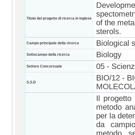
Developmen
spectometry
Titolo del progetto di ricerca in inglese
of the meta
sterols.
Biological 
Campo principale della ricerca
Biology
Sottocampo della ricerca
05 - Scienz
Settore Concorsuale
BIO/12 - 
S.S.D
MOLECOLA
Il progett
metodo ana
per la deter
da campio
metodo, se