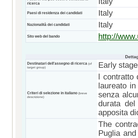
Italy
ricerca
Italy
Paesi di residenza dei candidati
Italy
Nazionalità dei candidati
http://www.u
Sito web del bando
Dettag
Early stage
Destinatari dell'assegno di ricerca
(of
target group)
l contratto
laureato in
senza alcu
Criteri di selezione in italiano
(breve
descrizione)
durata del
apposita di
The contra
Puglia and 