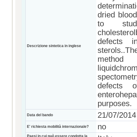
determinat
dried bloo
to stu
cholestero
defects i
Descrizione sintetica in inglese
sterols..T
method 
liquidc
spectomet
defects o
enterohepat
purposes.
21/07/2014
Data del bando
no
E' richiesta mobilità internazionale?
Paesi in cui può essere condotta la