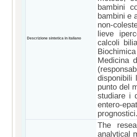
bambini con
bambini e a
non-colest
lieve iper
Descrizione sintetica in italiano
calcoli bil
Biochimica
Medicina d
(responsab
disponibili
punto del m
studiare i 
entero-epa
prognostici
The resea
analytical