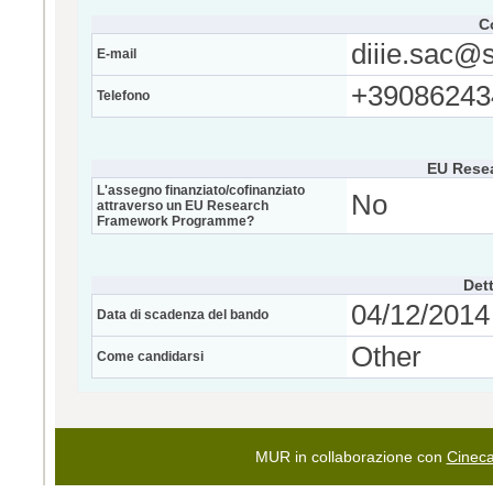
C
diiie.sac@s
E-mail
+39086243
Telefono
EU Rese
L'assegno finanziato/cofinanziato
No
attraverso un EU Research
Framework Programme?
Dett
04/12/2014 
Data di scadenza del bando
Other
Come candidarsi
MUR in collaborazione con
Cinec