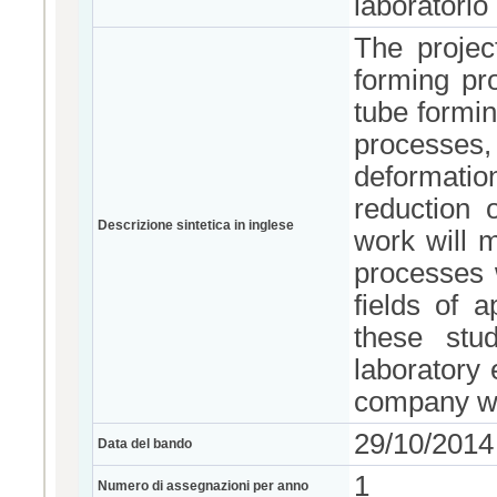
laboratorio
The projec
forming pr
tube formi
processes
deformatio
reduction 
Descrizione sintetica in inglese
work will 
processes 
fields of a
these stu
laboratory 
company wh
29/10/2014
Data del bando
1
Numero di assegnazioni per anno