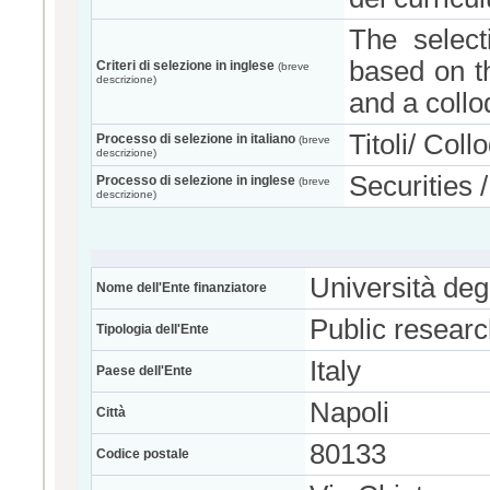
The select
based on th
Criteri di selezione in inglese
(breve
descrizione)
and a coll
Titoli/ Coll
Processo di selezione in italiano
(breve
descrizione)
Securities 
Processo di selezione in inglese
(breve
descrizione)
Università degl
Nome dell'Ente finanziatore
Public resear
Tipologia dell'Ente
Italy
Paese dell'Ente
Napoli
Città
80133
Codice postale