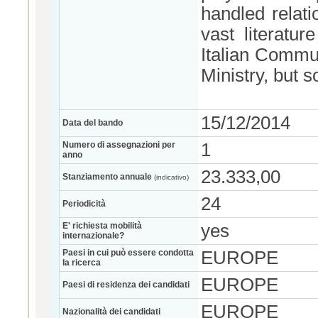
handled relati
vast literatu
Italian Commun
Ministry, but 
15/12/2014
Data del bando
Numero di assegnazioni per
1
anno
23.333,00
Stanziamento annuale
(indicativo)
24
Periodicità
E' richiesta mobilità
yes
internazionale?
Paesi in cui può essere condotta
EUROPE
la ricerca
EUROPE
Paesi di residenza dei candidati
EUROPE
Nazionalità dei candidati