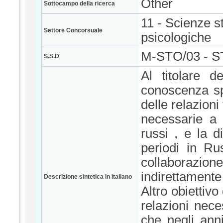
Other
Sottocampo della ricerca
11 - Scienze s
Settore Concorsuale
psicologiche
M-STO/03 - 
S.S.D
Al titolare d
conoscenza spe
delle relazioni
necessarie a s
russi , e la d
periodi in Rus
collaborazione
indirettamente 
Descrizione sintetica in italiano
Altro obiettivo
relazioni nece
che negli anni