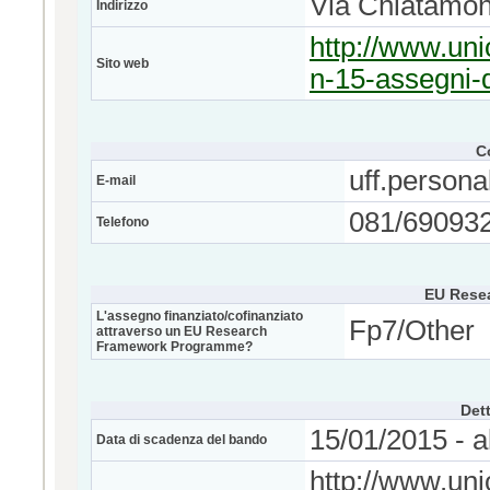
Via Chiatamon
Indirizzo
http://www.un
Sito web
n-15-assegni-d
C
uff.persona
E-mail
081/690932
Telefono
EU Rese
L'assegno finanziato/cofinanziato
Fp7/Other
attraverso un EU Research
Framework Programme?
Dett
15/01/2015 - a
Data di scadenza del bando
http://www.un