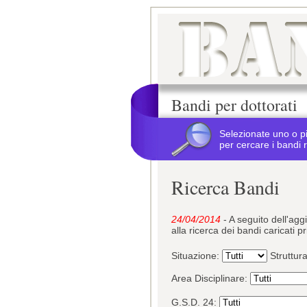
Bandi per dottorati
Selezionate uno o p
per cercare i bandi r
Ricerca Bandi
24/04/2014
- A seguito dell'ag
alla ricerca dei bandi caricati p
Situazione:
Struttur
Area Disciplinare:
G.S.D. 24: