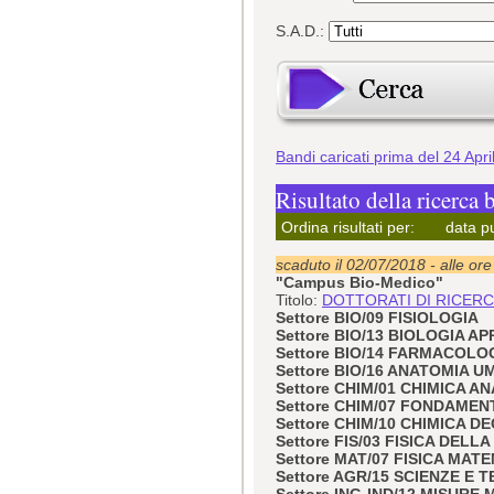
S.A.D.:
Bandi caricati prima del 24 Apr
Risultato della ricerca 
Ordina risultati per:
data p
scaduto il 02/07/2018 - alle or
"Campus Bio-Medico"
Titolo:
DOTTORATI DI RICERCA
Settore BIO/09 FISIOLOGIA
Settore BIO/13 BIOLOGIA A
Settore BIO/14 FARMACOLO
Settore BIO/16 ANATOMIA 
Settore CHIM/01 CHIMICA AN
Settore CHIM/07 FONDAMEN
Settore CHIM/10 CHIMICA DE
Settore FIS/03 FISICA DELL
Settore MAT/07 FISICA MAT
Settore AGR/15 SCIENZE E
Settore ING-IND/12 MISUR