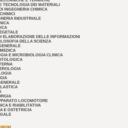
A E TECNOLOGIA DEI MATERIALI
I DI INGEGNERIA CHIMICA
 CHIMICI
EGNERIA INDUSTRIALE
ONICA
TICA
 VEGETALE
I DI ELABORAZIONE DELLE INFORMAZIONI
 FILOSOFIA DELLA SCIENZA
 GENERALE
 MEDICA
OGIA E MICROBIOLOGIA CLINICA
PATOLOGICA
NTERNA
TEROLOGIA
LOGIA
OGIA
 GENERALE
PLASTICA
A
URGIA
 APPARATO LOCOMOTORE
SICA E RIABILITATIVA
IA E OSTETRICIA
EGALE
e 00:00