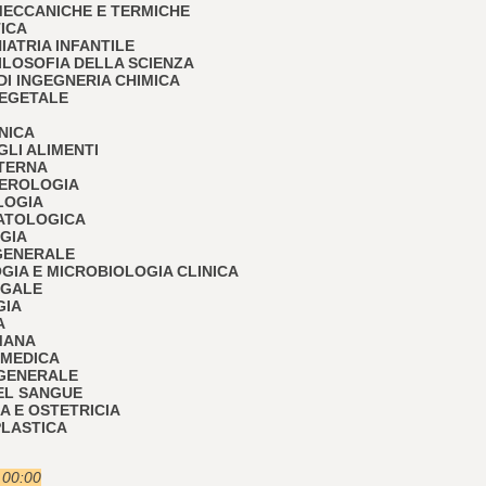
E MECCANICHE E TERMICHE
TICA
IATRIA INFANTILE
 FILOSOFIA DELLA SCIENZA
I DI INGEGNERIA CHIMICA
 VEGETALE
ONICA
GLI ALIMENTI
NTERNA
TEROLOGIA
LOGIA
PATOLOGICA
OGIA
 GENERALE
OGIA E MICROBIOLOGIA CLINICA
EGALE
GIA
A
UMANA
 MEDICA
 GENERALE
DEL SANGUE
IA E OSTETRICIA
PLASTICA
e 00:00