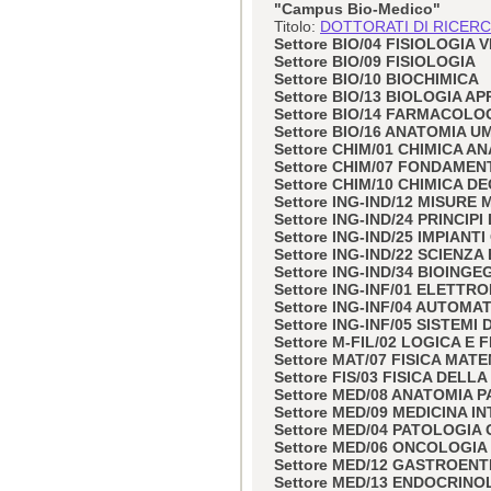
"Campus Bio-Medico"
Titolo:
DOTTORATI DI RICERCA 
Settore BIO/04 FISIOLOGIA
Settore BIO/09 FISIOLOGIA
Settore BIO/10 BIOCHIMICA
Settore BIO/13 BIOLOGIA A
Settore BIO/14 FARMACOLO
Settore BIO/16 ANATOMIA 
Settore CHIM/01 CHIMICA AN
Settore CHIM/07 FONDAMEN
Settore CHIM/10 CHIMICA DE
Settore ING-IND/12 MISUR
Settore ING-IND/24 PRINCIP
Settore ING-IND/25 IMPIANTI
Settore ING-IND/22 SCIENZ
Settore ING-IND/34 BIOING
Settore ING-INF/01 ELETTR
Settore ING-INF/04 AUTOMA
Settore ING-INF/05 SISTEM
Settore M-FIL/02 LOGICA E
Settore MAT/07 FISICA MAT
Settore FIS/03 FISICA DELL
Settore MED/08 ANATOMIA 
Settore MED/09 MEDICINA I
Settore MED/04 PATOLOGIA
Settore MED/06 ONCOLOGIA
Settore MED/12 GASTROEN
Settore MED/13 ENDOCRINO