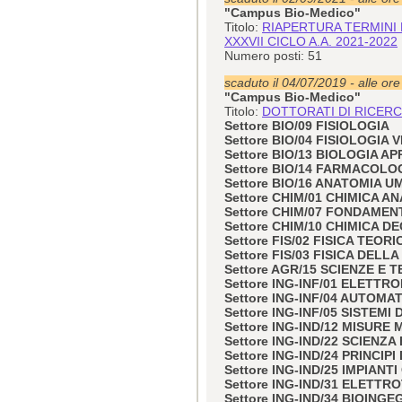
"Campus Bio-Medico"
Titolo:
RIAPERTURA TERMINI 
XXXVII CICLO A.A. 2021-2022
Numero posti: 51
scaduto il 04/07/2019 - alle or
"Campus Bio-Medico"
Titolo:
DOTTORATI DI RICERCA
Settore BIO/09 FISIOLOGIA
Settore BIO/04 FISIOLOGIA
Settore BIO/13 BIOLOGIA A
Settore BIO/14 FARMACOLO
Settore BIO/16 ANATOMIA 
Settore CHIM/01 CHIMICA AN
Settore CHIM/07 FONDAMEN
Settore CHIM/10 CHIMICA DE
Settore FIS/02 FISICA TEO
Settore FIS/03 FISICA DELL
Settore AGR/15 SCIENZE E
Settore ING-INF/01 ELETTR
Settore ING-INF/04 AUTOMA
Settore ING-INF/05 SISTEM
Settore ING-IND/12 MISUR
Settore ING-IND/22 SCIENZ
Settore ING-IND/24 PRINCIP
Settore ING-IND/25 IMPIANTI
Settore ING-IND/31 ELETTR
Settore ING-IND/34 BIOING