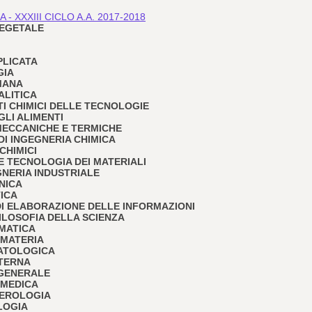
- XXXIII CICLO A.A. 2017-2018
 VEGETALE
PPLICATA
GIA
UMANA
ALITICA
TI CHIMICI DELLE TECNOLOGIE
GLI ALIMENTI
E MECCANICHE E TERMICHE
I DI INGEGNERIA CHIMICA
 CHIMICI
A E TECNOLOGIA DEI MATERIALI
EGNERIA INDUSTRIALE
ONICA
TICA
I DI ELABORAZIONE DELLE INFORMAZIONI
 FILOSOFIA DELLA SCIENZA
EMATICA
A MATERIA
PATOLOGICA
NTERNA
 GENERALE
 MEDICA
TEROLOGIA
LOGIA