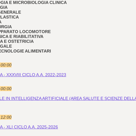
OGIA E MICROBIOLOGIA CLINICA
OGIA
 GENERALE
PLASTICA
A
URGIA
 APPARATO LOCOMOTORE
SICA E RIABILITATIVA
IA E OSTETRICIA
EGALE
 TECNOLOGIE ALIMENTARI
e 00:00
- XXXVIII CICLO A.A. 2022-2023
e 00:00
IN INTELLIGENZA ARTIFICIALE (AREA SALUTE E SCIENZE DELLA VI
e 12:00
- XLI CICLO A.A. 2025-2026