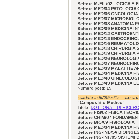
Settore M-FIL/02 LOGICA E
Settore MED/04 PATOLOGIA
Settore MED/06 ONCOLOGIA
Settore MED/07 MICROBIOL
Settore MED/08 ANATOMIA 
Settore MED/09 MEDICINA I
Settore MED/12 GASTROEN
Settore MED/13 ENDOCRINO
Settore MED/16 REUMATOL
Settore MED/18 CHIRURGIA
Settore MED/19 CHIRURGIA 
Settore MED/26 NEUROLOGI
Settore MED/27 NEUROCHIR
Settore MED/33 MALATTIE
Settore MED/34 MEDICINA FI
Settore MED/40 GINECOLOG
Settore MED/43 MEDICINA L
Numero posti: 15
scaduto il 05/09/2015 - alle or
"Campus Bio-Medico"
Titolo:
DOTTORATI DI RICERCA 
Settore FIS/02 FISICA TEO
Settore CHIM/07 FONDAMEN
Settore BIO/09 FISIOLOGIA
Settore MED/34 MEDICINA FI
Settore ING-IND/34 BIOING
Settore ING-INF/05 SISTEM