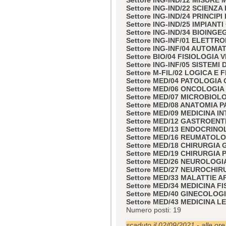
Settore ING-IND/22 SCIENZ
Settore ING-IND/24 PRINCIP
Settore ING-IND/25 IMPIANTI
Settore ING-IND/34 BIOING
Settore ING-INF/01 ELETTR
Settore ING-INF/04 AUTOMA
Settore BIO/04 FISIOLOGIA
Settore ING-INF/05 SISTEM
Settore M-FIL/02 LOGICA E
Settore MED/04 PATOLOGIA
Settore MED/06 ONCOLOGIA
Settore MED/07 MICROBIOL
Settore MED/08 ANATOMIA 
Settore MED/09 MEDICINA I
Settore MED/12 GASTROEN
Settore MED/13 ENDOCRINO
Settore MED/16 REUMATOL
Settore MED/18 CHIRURGIA
Settore MED/19 CHIRURGIA 
Settore MED/26 NEUROLOGI
Settore MED/27 NEUROCHIR
Settore MED/33 MALATTIE
Settore MED/34 MEDICINA FI
Settore MED/40 GINECOLOG
Settore MED/43 MEDICINA L
Numero posti: 19
scaduto il 02/09/2021 - alle or