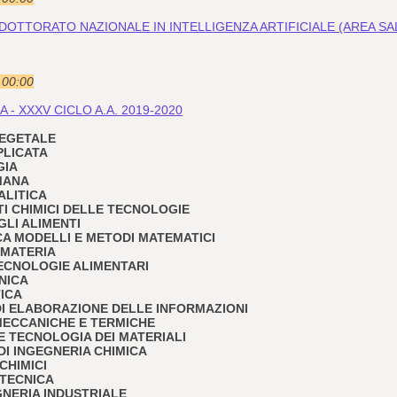
DOTTORATO NAZIONALE IN INTELLIGENZA ARTIFICIALE (AREA SAL
e 00:00
 - XXXV CICLO A.A. 2019-2020
 VEGETALE
PPLICATA
GIA
UMANA
ALITICA
TI CHIMICI DELLE TECNOLOGIE
GLI ALIMENTI
RICA MODELLI E METODI MATEMATICI
A MATERIA
 TECNOLOGIE ALIMENTARI
ONICA
TICA
I DI ELABORAZIONE DELLE INFORMAZIONI
E MECCANICHE E TERMICHE
A E TECNOLOGIA DEI MATERIALI
I DI INGEGNERIA CHIMICA
 CHIMICI
OTECNICA
EGNERIA INDUSTRIALE