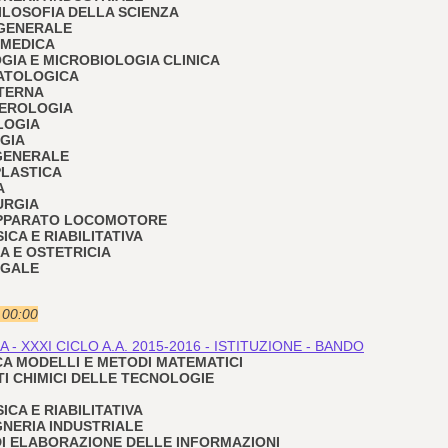
 FILOSOFIA DELLA SCIENZA
 GENERALE
 MEDICA
OGIA E MICROBIOLOGIA CLINICA
PATOLOGICA
NTERNA
TEROLOGIA
LOGIA
OGIA
 GENERALE
PLASTICA
A
URGIA
 APPARATO LOCOMOTORE
SICA E RIABILITATIVA
IA E OSTETRICIA
EGALE
e 00:00
- XXXI CICLO A.A. 2015-2016 - ISTITUZIONE - BANDO
RICA MODELLI E METODI MATEMATICI
TI CHIMICI DELLE TECNOLOGIE
SICA E RIABILITATIVA
EGNERIA INDUSTRIALE
I DI ELABORAZIONE DELLE INFORMAZIONI