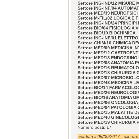
Settore ING-IND/12 MISUR
Settore ING-INF/04 AUTOMA
Settore MED/39 NEUROPSICH
Settore M-FIL/02 LOGICA E
Settore ING-IND/24 PRINCIP
Settore BIO/04 FISIOLOGIA
Settore BIO/10 BIOCHIMICA
Settore ING-INF/01 ELETTR
Settore CHIM/10 CHIMICA DE
Settore MED/09 MEDICINA I
Settore MED/12 GASTROEN
Settore MED/13 ENDOCRINO
Settore MED/08 ANATOMIA 
Settore MED/16 REUMATOL
Settore MED/18 CHIRURGIA
Settore MED/07 MICROBIOL
Settore MED/43 MEDICINA L
Settore BIO/14 FARMACOLO
Settore MED/26 NEUROLOGI
Settore BIO/16 ANATOMIA 
Settore MED/06 ONCOLOGIA
Settore MED/04 PATOLOGIA
Settore MED/15 MALATTIE 
Settore MED/40 GINECOLOG
Settore MED/19 CHIRURGIA 
Numero posti: 17
scaduto il 05/09/2017 - alle or