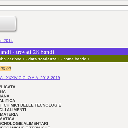
ile 2014
bandi - trovati 28 bandi
ubblicazione ↓
-
data scadenza ↓
-
nome bando ↓
e 00:00
 - XXXIV CICLO A.A. 2018-2019
PPLICATA
GIA
UMANA
ALITICA
TI CHIMICI DELLE TECNOLOGIE
GLI ALIMENTI
A MATERIA
EMATICA
 TECNOLOGIE ALIMENTARI
E MECCANICHE E TERMICHE