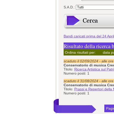
S.A.D.:
Bandi caricati prima del 24 Apr
Risultato della ricerca 
Ordina risultati per:
data p
scaduto il 02/09/2024 - alle or
Conservatorio di musica Cr
Titolo:
Ricerca Artistica sul Pat
Numero posti: 1
scaduto il 31/08/2024 - alle or
Conservatorio di musica Cr
Titolo:
Prassi e Repertori della 
Numero posti: 1
Pagin