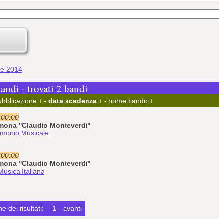
ile 2014
bandi - trovati 2 bandi
ubblicazione ↓
-
data scadenza ↓
-
nome bando ↓
e 00:00
emona "Claudio Monteverdi"
rimonio Musicale
e 00:00
emona "Claudio Monteverdi"
Musica Italiana
e dei risultati:
1
avanti