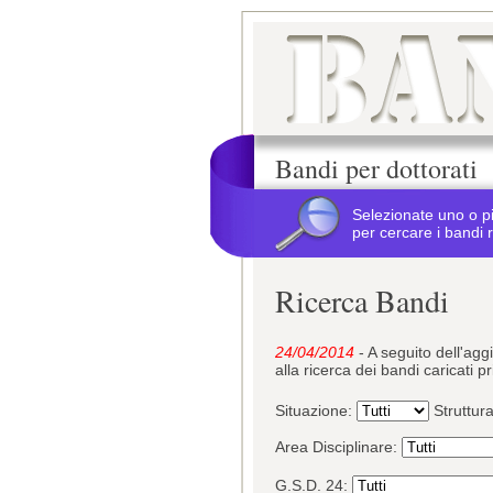
Bandi per dottorati
Selezionate uno o p
per cercare i bandi r
Ricerca Bandi
24/04/2014
- A seguito dell'ag
alla ricerca dei bandi caricati p
Situazione:
Struttur
Area Disciplinare:
G.S.D. 24: