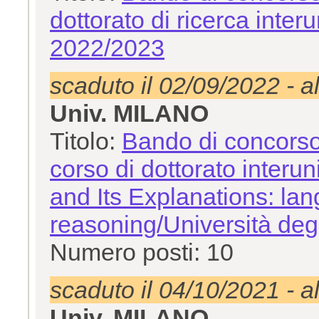
dottorato di ricerca interun
2022/2023
scaduto il 02/09/2022 - a
Univ. MILANO
Titolo:
Bando di concorso
corso di dottorato interu
and Its Explanations: la
reasoning/Università degl
Numero posti: 10
scaduto il 04/10/2021 - a
Univ. MILANO