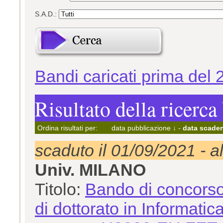
S.A.D.:
Bandi caricati prima del 
Risultato della ricerca
Ordina risultati per:
data pubblicazione ↓
-
data scaden
scaduto il 01/09/2021 - a
Univ. MILANO
Titolo:
Bando di concorso 
di dottorato in Informatic