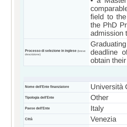
• a Master
comparable 
field to th
the PhD Pr
admission t
Graduatin
deadline o
Processo di selezione in inglese
(breve
descrizione)
obtain thei
Università 
Nome dell'Ente finanziatore
Other
Tipologia dell'Ente
Italy
Paese dell'Ente
Venezia
Città