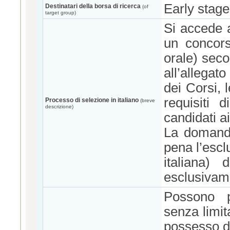
Early stage
Destinatari della borsa di ricerca
(of
target group)
Si accede a
un concorso
orale) seco
all’allegat
dei Corsi, 
requisiti 
Processo di selezione in italiano
(breve
descrizione)
candidati ai
La domanda
pena l’escl
italiana) 
esclusivame
Possono p
senza limita
possesso d