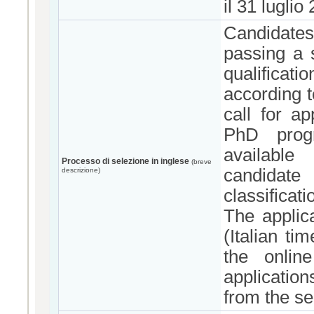
il 31 luglio
Candidates
passing a 
qualificat
according t
call for ap
PhD prog
available
Processo di selezione in inglese
(breve
candidate 
descrizione)
classificatio
The applic
(Italian ti
the onlin
application
from the se