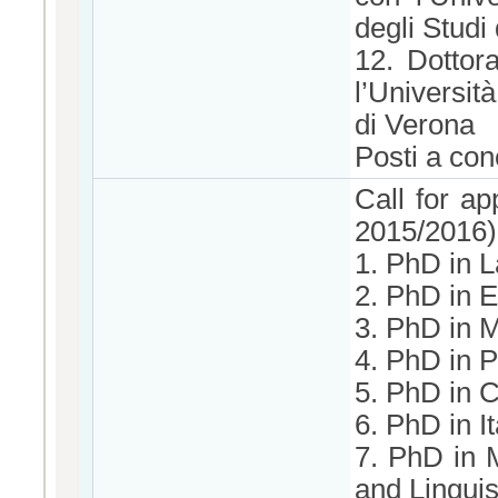
degli Studi
12. Dottora
l’Universit
di Verona
Posti a con
Call for ap
2015/2016)
1. PhD in 
2. PhD in 
3. PhD in
4. PhD in 
5. PhD in 
6. PhD in I
7. PhD in 
and Linguis