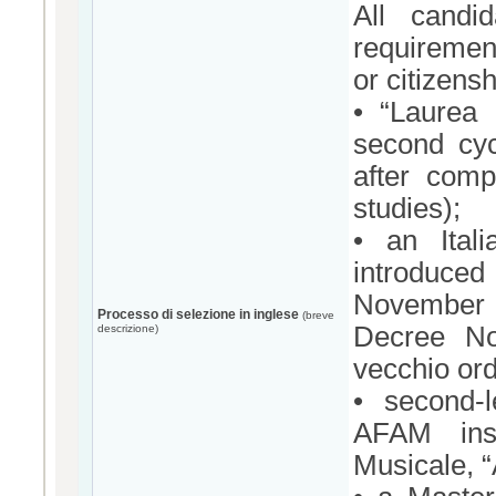
All candi
requirement
or citizensh
• “Laurea 
second cyc
after comp
studies);
• an Ital
introduced
November 
Processo di selezione in inglese
(breve
Decree No
descrizione)
vecchio or
• second-l
AFAM inst
Musicale, “