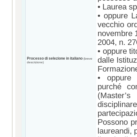
• Laurea sp
• oppure L
vecchio ord
novembre 1
2004, n. 27
• oppure ti
dalle Istit
Processo di selezione in italiano
(breve
descrizione)
Formazione 
• oppure t
purché com
(Master’s
disciplinar
partecipazi
Possono pr
laureandi, 