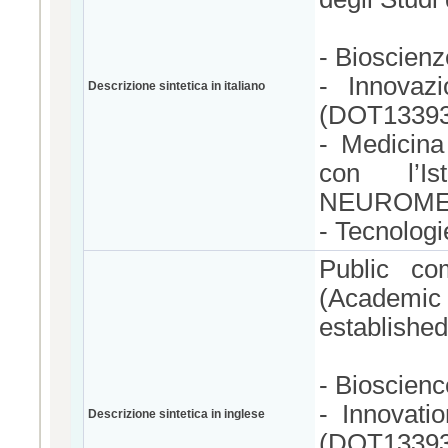
- Bioscienz
- Innovazi
Descrizione sintetica in italiano
(DOT13393
- Medicina 
con l’Is
NEUROME
- Tecnolog
Public co
(Academi
established
- Bioscien
- Innovat
Descrizione sintetica in inglese
(DOT13393