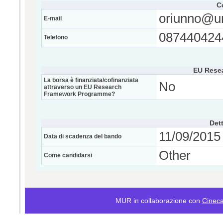
C
oriunno@un
E-mail
087440424
Telefono
EU Rese
La borsa è finanziata/cofinanziata
No
attraverso un EU Research
Framework Programme?
Dett
11/09/2015 
Data di scadenza del bando
Other
Come candidarsi
MUR in collaborazione con
Cinec