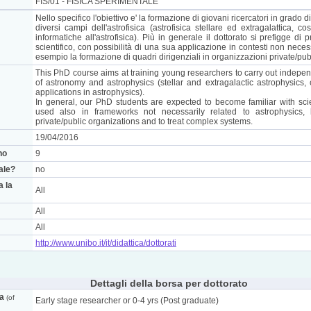
FIS/01 - FISICA SPERIMENTALE
Nello specifico l'obiettivo e' la formazione di giovani ricercatori in grado 
diversi campi dell'astrofisica (astrofisica stellare ed extragalattica, 
informatiche all'astrofisica). Più in generale il dottorato si prefigge di
scientifico, con possibilità di una sua applicazione in contesti non necess
esempio la formazione di quadri dirigenziali in organizzazioni private/pub
This PhD course aims at training young researchers to carry out independen
of astronomy and astrophysics (stellar and extragalactic astrophysics
applications in astrophysics).
In general, our PhD students are expected to become familiar with scie
used also in frameworks not necessarily related to astrophysics, 
private/public organizations and to treat complex systems.
19/04/2016
no
9
nale?
no
a la
All
All
All
http://www.unibo.it/it/didattica/dottorati
Dettagli della borsa per dottorato
ca
(of
Early stage researcher or 0-4 yrs (Post graduate)