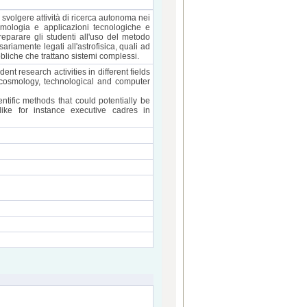
di svolgere attività di ricerca autonoma nei
cosmologia e applicazioni tecnologiche e
 preparare gli studenti all'uso del metodo
ariamente legati all'astrofisica, quali ad
bliche che trattano sistemi complessi.
t research activities in different fields
, cosmology, technological and computer
ntific methods that could potentially be
like for instance executive cadres in