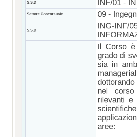
INF/01 - 
S.S.D
09 - Ingegn
Settore Concorsuale
ING-INF/0
S.S.D
INFORMAZ
Il Corso è
grado di sv
sia in ambi
managerial
dottorando
nel corso 
rilevanti e
scientifi
applicazion
aree: