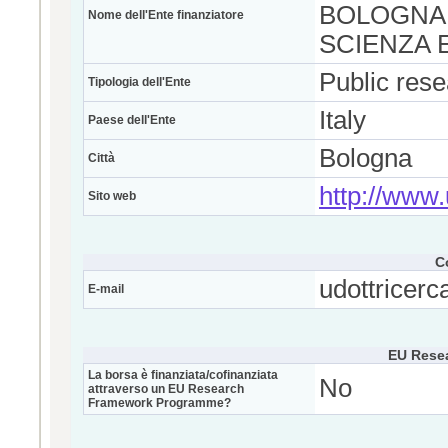
BOLOGNA 
Nome dell'Ente finanziatore
SCIENZA 
Public res
Tipologia dell'Ente
Italy
Paese dell'Ente
Bologna
Città
http://www.
Sito web
C
udottricerc
E-mail
EU Rese
La borsa è finanziata/cofinanziata
No
attraverso un EU Research
Framework Programme?