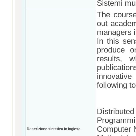
Sistemi mul
The course
out academ
managers i
In this se
produce or
results, 
publicatio
innovativ
following to
Distributed
Programmi
Computer N
Descrizione sintetica in inglese