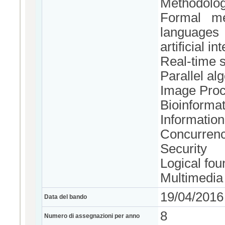
Methodolog
Formal me
languages
artificial in
Real-time s
Parallel al
Image Proc
Bioinformat
Informatio
Concurrenc
Security
Logical fou
Multimedia
19/04/2016
Data del bando
8
Numero di assegnazioni per anno