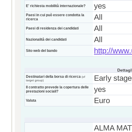
yes
E' richiesta mobilità internazionale?
Paesi in cui può essere condotta la
All
ricerca
All
Paesi di residenza dei candidati
All
Nazionalità dei candidati
http://www.u
Sito web del bando
Dettagl
Early stage
Destinatari della borsa di ricerca
(of
target group)
Il contratto prevede la copertura delle
yes
prestazioni sociali?
Euro
Valuta
ALMA MAT