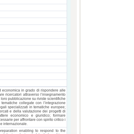
 ed economica in grado di rispondere alle
are ricercatori attraverso l’insegnamento
a loro pubblicazione su riviste scientifiche
 tematiche collegate con l’integrazione
egali specializzati in tematiche europee;
ati e della valutazione dei progetti di
attere economico e giuridico; formare
sarie per affrontare con spirito critico i
e internazionale.
reparation enabling to respond to the