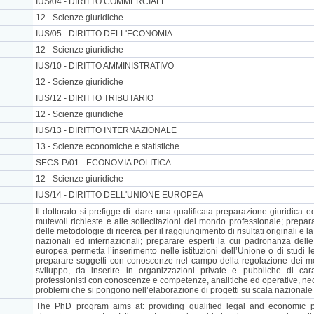
IUS/04 - DIRITTO COMMERCIALE
12 - Scienze giuridiche
IUS/05 - DIRITTO DELL'ECONOMIA
12 - Scienze giuridiche
IUS/10 - DIRITTO AMMINISTRATIVO
12 - Scienze giuridiche
IUS/12 - DIRITTO TRIBUTARIO
12 - Scienze giuridiche
IUS/13 - DIRITTO INTERNAZIONALE
13 - Scienze economiche e statistiche
SECS-P/01 - ECONOMIA POLITICA
12 - Scienze giuridiche
IUS/14 - DIRITTO DELL'UNIONE EUROPEA
Il dottorato si prefigge di: dare una qualificata preparazione giuridica
mutevoli richieste e alle sollecitazioni del mondo professionale; prepar
delle metodologie di ricerca per il raggiungimento di risultati originali e l
nazionali ed internazionali; preparare esperti la cui padronanza delle
europea permetta l’inserimento nelle istituzioni dell’Unione o di studi l
preparare soggetti con conoscenze nel campo della regolazione dei merc
sviluppo, da inserire in organizzazioni private e pubbliche di car
professionisti con conoscenze e competenze, analitiche ed operative, neces
problemi che si pongono nell’elaborazione di progetti su scala nazionale 
The PhD program aims at: providing qualified legal and economic p