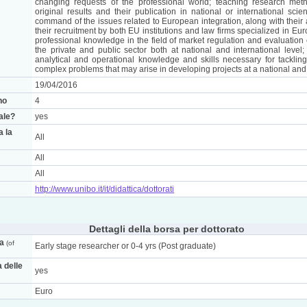
changing requests of the professional world; teaching research met
original results and their publication in national or international scie
command of the issues related to European integration, along with their ap
their recruitment by both EU institutions and law firms specialized in E
professional knowledge in the field of market regulation and evaluation 
the private and public sector both at national and international level;
analytical and operational knowledge and skills necessary for tackling 
complex problems that may arise in developing projects at a national and 
19/04/2016
no
4
nale?
yes
a la
All
All
All
http://www.unibo.it/it/didattica/dottorati
Dettagli della borsa per dottorato
ca
(of
Early stage researcher or 0-4 yrs (Post graduate)
a delle
yes
Euro