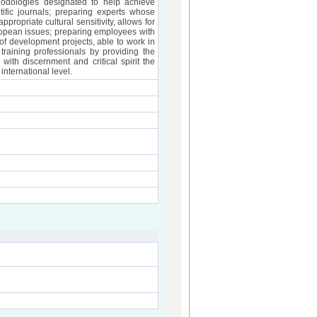
hodologies designated to help achieve
ntific journals; preparing experts whose
propriate cultural sensitivity, allows for
uropean issues; preparing employees with
of development projects, able to work in
 training professionals by providing the
with discernment and critical spirit the
international level.