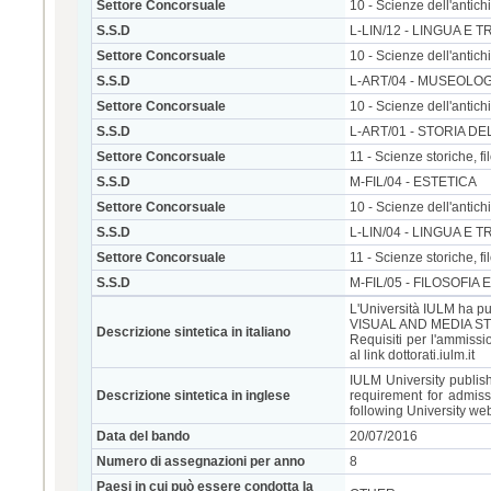
Settore Concorsuale
10 - Scienze dell'antichit
S.S.D
L-LIN/12 - LINGUA E 
Settore Concorsuale
10 - Scienze dell'antichit
S.S.D
L-ART/04 - MUSEOLOG
Settore Concorsuale
10 - Scienze dell'antichit
S.S.D
L-ART/01 - STORIA D
Settore Concorsuale
11 - Scienze storiche, 
S.S.D
M-FIL/04 - ESTETICA
Settore Concorsuale
10 - Scienze dell'antichit
S.S.D
L-LIN/04 - LINGUA E
Settore Concorsuale
11 - Scienze storiche, 
S.S.D
M-FIL/05 - FILOSOFIA
L'Università IULM ha pu
VISUAL AND MEDIA S
Descrizione sintetica in italiano
Requisiti per l'ammiss
al link dottorati.iulm.it
IULM University publis
Descrizione sintetica in inglese
requirement for admissi
following University webs
Data del bando
20/07/2016
Numero di assegnazioni per anno
8
Paesi in cui può essere condotta la