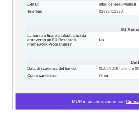
E-mail
affari.generali@iulm.it
Telefono
02891412320
EU Rese
La borsa è finanziata/cofinanziata
attraverso un EU Research
No
Framework Programme?
Dett
Data di scadenza del bando
05/09/2016 - alle ore 0
Come candidarsi
Other
MUR in collaborazione con
Cinec