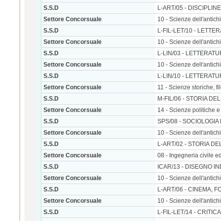
S.S.D
L-ART/05 - DISCIPLI
Settore Concorsuale
10 - Scienze dell'antichit
S.S.D
L-FIL-LET/10 - LETTE
Settore Concorsuale
10 - Scienze dell'antichit
S.S.D
L-LIN/03 - LETTERA
Settore Concorsuale
10 - Scienze dell'antichit
S.S.D
L-LIN/10 - LETTERAT
Settore Concorsuale
11 - Scienze storiche, 
S.S.D
M-FIL/06 - STORIA DE
Settore Concorsuale
14 - Scienze politiche e 
S.S.D
SPS/08 - SOCIOLOGIA
Settore Concorsuale
10 - Scienze dell'antichit
S.S.D
L-ART/02 - STORIA 
Settore Concorsuale
08 - Ingegneria civile ed
S.S.D
ICAR/13 - DISEGNO I
Settore Concorsuale
10 - Scienze dell'antichit
S.S.D
L-ART/06 - CINEMA, 
Settore Concorsuale
10 - Scienze dell'antichit
S.S.D
L-FIL-LET/14 - CRIT