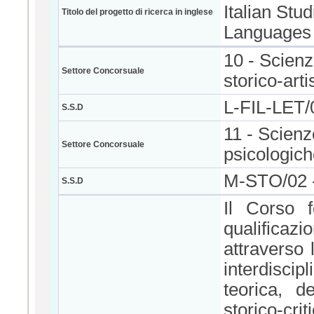
Italian Stu
Titolo del progetto di ricerca in inglese
Languages 
10 - Scienze
Settore Concorsuale
storico-arti
L-FIL-LET/
S.S.D
11 - Scienz
Settore Concorsuale
psicologic
M-STO/02
S.S.D
Il Corso f
qualificaz
attraverso 
interdiscip
teorica, de
storico-cri