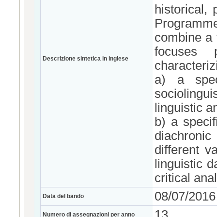
historical,
Programme a
combine a t
focuses 
Descrizione sintetica in inglese
characteriz
a) a speci
sociolingu
linguistic a
b) a specif
diachronic
different v
linguistic 
critical anal
08/07/2016
Data del bando
13
Numero di assegnazioni per anno