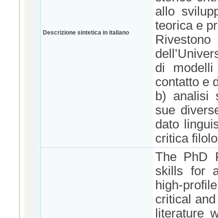
allo svilup
teorica e pr
Descrizione sintetica in italiano
Rivestono 
dell’Univer
di modelli 
contatto e d
b) analisi 
sue diverse
dato lingui
critica filol
The PhD P
skills for
high-profil
critical an
literature 