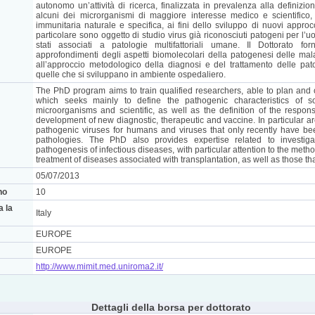
autonomo un’attività di ricerca, finalizzata in prevalenza alla definizio
alcuni dei microrganismi di maggiore interesse medico e scientifico,
immunitaria naturale e specifica, ai fini dello sviluppo di nuovi approcci
particolare sono oggetto di studio virus già riconosciuti patogeni per l
stati associati a patologie multifattoriali umane. Il Dottorato fo
approfondimenti degli aspetti biomolecolari della patogenesi delle malat
all’approccio metodologico della diagnosi e del trattamento delle pat
quelle che si sviluppano in ambiente ospedaliero.
The PhD program aims to train qualified researchers, able to plan and 
which seeks mainly to define the pathogenic characteristics of 
microorganisms and scientific, as well as the definition of the respon
development of new diagnostic, therapeutic and vaccine. In particular ar
pathogenic viruses for humans and viruses that only recently have be
pathologies. The PhD also provides expertise related to investiga
pathogenesis of infectious diseases, with particular attention to the met
treatment of diseases associated with transplantation, as well as those tha
05/07/2013
no
10
a la
Italy
EUROPE
EUROPE
http://www.mimit.med.uniroma2.it/
Dettagli della borsa per dottorato