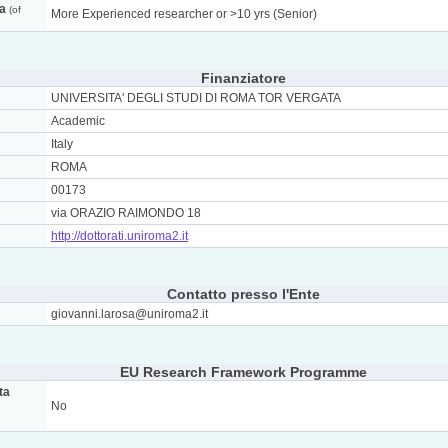
ca
(of
More Experienced researcher or >10 yrs (Senior)
Finanziatore
UNIVERSITA' DEGLI STUDI DI ROMA TOR VERGATA
Academic
Italy
ROMA
00173
via ORAZIO RAIMONDO 18
http://dottorati.uniroma2.it
Contatto presso l'Ente
giovanni.larosa@uniroma2.it
EU Research Framework Programme
ta
No