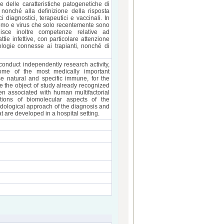
ne delle caratteristiche patogenetiche di
 nonché alla definizione della risposta
 diagnostici, terapeutici e vaccinali. In
’uomo e virus che solo recentemente sono
rnisce inoltre competenze relative ad
tie infettive, con particolare attenzione
ologie connesse ai trapianti, nonché di
conduct independently research activity,
some of the most medically important
se natural and specific immune, for the
e the object of study already recognized
en associated with human multifactorial
tions of biomolecular aspects of the
hodological approach of the diagnosis and
t are developed in a hospital setting.