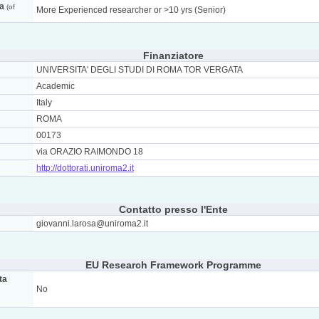
ca
(of
More Experienced researcher or >10 yrs (Senior)
Finanziatore
UNIVERSITA' DEGLI STUDI DI ROMA TOR VERGATA
Academic
Italy
ROMA
00173
via ORAZIO RAIMONDO 18
http://dottorati.uniroma2.it
Contatto presso l'Ente
giovanni.larosa@uniroma2.it
EU Research Framework Programme
ta
No