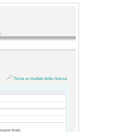
a
Torna ai risultati della ricerca
 esame finale;