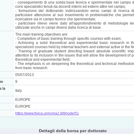
- conseguimento di una solida base teorica e sperimentale nel campo di
corsi specialistici tenuti da docenti interni ed esterni attivi nel campo;
- formazione del dottorando indirizzandolo verso campi di ricerca di 
particolare attenzione al suo inserimento in problematiche che permett
ricercatore sia in campo teorico che sperimentale;
- particolare rilievo viene dato all'approfondimento di metodologie 
utilizzate anche in campi diversi dalla ricerca di base.
The main training objectives are:
- Completion of basic training through specific courses with exam;
- Achieving a solid theoretical and experimental basic research in t
specialized courses held by internal teachers and external active in the fi
- Training of graduate student directing toward absolute scientific imp
attention to its inclusion in the issues that will allow the development of 
theoretical and experimental field;
- The emphasis is on deepening the theoretical and technical methodolog
from basic research.
05/07/2013
no
9
a la
Italy
EUROPE
EUROPE
https://www.fisica.uniroma2.it/it/node/51
Dettagli della borsa per dottorato