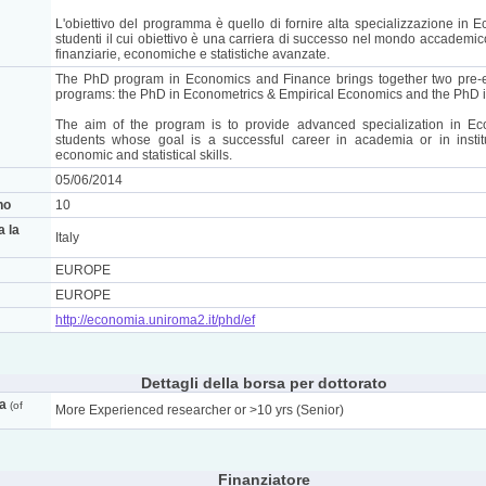
L'obiettivo del programma è quello di fornire alta specializzazione in
studenti il cui obiettivo è una carriera di successo nel mondo accademic
finanziarie, economiche e statistiche avanzate.
The PhD program in Economics and Finance brings together two pre-
programs: the PhD in Econometrics & Empirical Economics and the PhD 
The aim of the program is to provide advanced specialization in E
students whose goal is a successful career in academia or in institu
economic and statistical skills.
05/06/2014
no
10
a la
Italy
EUROPE
EUROPE
http://economia.uniroma2.it/phd/ef
Dettagli della borsa per dottorato
ca
(of
More Experienced researcher or >10 yrs (Senior)
Finanziatore