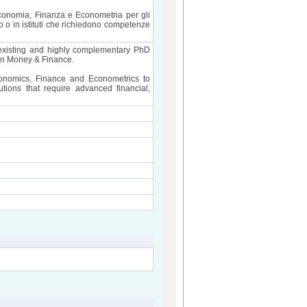
 Economia, Finanza e Econometria per gli
o o in istituti che richiedono competenze
existing and highly complementary PhD
in Money & Finance.
conomics, Finance and Econometrics to
tions that require advanced financial,