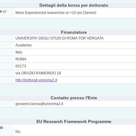
Dettagli della borsa per dottorato
ca
(of
More Experienced researcher or >10 yrs (Senior)
Finanziatore
UNIVERSITA' DEGLI STUDI DI ROMA TOR VERGATA
Academic
Italy
ROMA
00173
via ORAZIO RAIMONDO 18
http://dottorati.uniroma2.it
Contatto presso l'Ente
giovanni.larosa@uniroma2.it
EU Research Framework Programme
ta
No