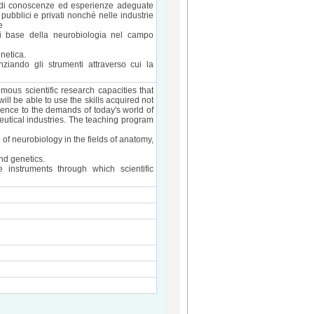
he di conoscenze ed esperienze adeguate
pubblici e privati nonché nelle industrie
e
di base della neurobiologia nel campo
netica.
nziando gli strumenti attraverso cui la
ous scientific research capacities that
ill be able to use the skills acquired not
ience to the demands of today's world of
ceutical industries. The teaching program
 of neurobiology in the fields of anatomy,
nd genetics.
e instruments through which scientific