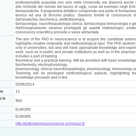
professionalità acquisita non solo nelle Università, ma disporrà anc
alle richieste del mondo del lavoro di oggi, come ad esempio negli Enti 
farmaceutiche. Il programma didattico comprende una parte di formazion
teorica ed una di tirocinio pratico. Saranno fornite le conoscenze 
dell'anatomia, biochimica, elettrofisiologia,
farmacologia, naurofisiopatologia clinica, farmacologia immunologia e ge
Nell'insegnamento saranno privilegiati gli aspetti metodologici, evide
conoscenza scientifica procede e viene alimentata.
The aim of the PhD in neuroscience is to acquire the candidate autonom
highlights creative originality and methodological rigor. The PhD student w
only in universities, but also will have appropriate knowledge and exper
work, such as in public and private institutions as well as in the pharma
includes a part of training
theoretical and a practical training. Will be provided with basic knowledge
biochemistry, electrophysiology,
pharmacology, clinical naurofisiopatologia, pharmacology, immunology a
Teaching will be privileged methodological aspects, highlighting th
knowledge proceeds and is fed.
05/06/2014
no
13
a la
Italy
EUROPE
EUROPE
http://dottoratoinneuroscienze.uniroma2.it/