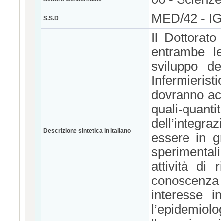
MED/42 - 
S.S.D
Il Dottorato
entrambe le
sviluppo de
Infermieris
dovranno acq
quali-qua
dell’integr
Descrizione sintetica in italiano
essere in g
sperimentali,
attività di 
conoscenza 
interesse i
l’epidemiolo