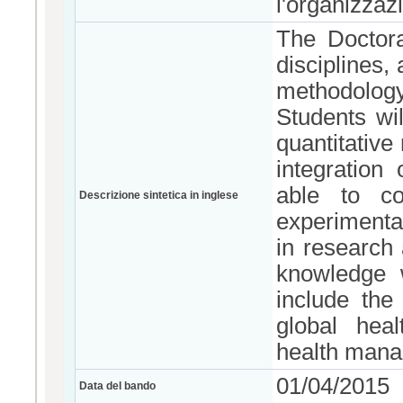
l'organizzaz
The Doctora
disciplines,
methodology
Students wil
quantitative
integration
able to co
Descrizione sintetica in inglese
experimental
in research a
knowledge w
include the
global heal
health man
01/04/2015
Data del bando