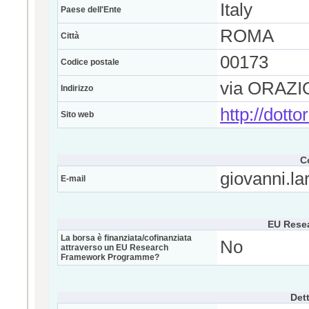
Italy
Paese dell'Ente
ROMA
Città
00173
Codice postale
via ORAZ
Indirizzo
http://dotto
Sito web
C
giovanni.l
E-mail
EU Rese
La borsa è finanziata/cofinanziata
No
attraverso un EU Research
Framework Programme?
Dett