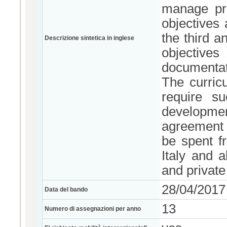
manage pro
objectives 
the third a
Descrizione sintetica in inglese
objectiv
documentati
The curricu
require su
developmen
agreement w
be spent fr
Italy and a
and private
28/04/2017
Data del bando
13
Numero di assegnazioni per anno