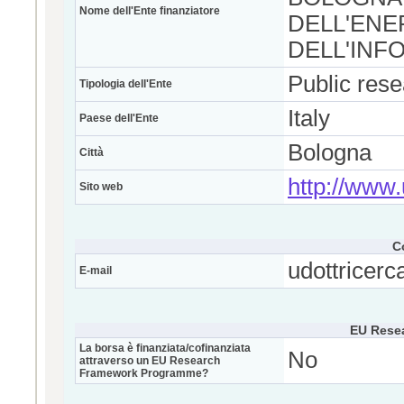
Nome dell'Ente finanziatore
DELL'ENE
DELL'INF
Public res
Tipologia dell'Ente
Italy
Paese dell'Ente
Bologna
Città
http://www.
Sito web
C
udottricerc
E-mail
EU Rese
La borsa è finanziata/cofinanziata
No
attraverso un EU Research
Framework Programme?