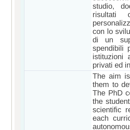
studio, do
risultati
personalizz
con lo svil
di un sup
spendibili 
istituzioni
privati ed i
The aim is
them to dev
The PhD co
the studen
scientific
each curri
autonomous