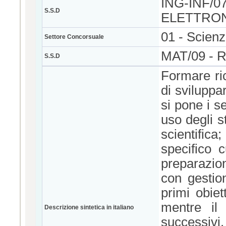
ING-INF/0
S.S.D
ELETTRO
01 - Scien
Settore Concorsuale
MAT/09 -
S.S.D
Formare ric
di sviluppar
si pone i se
uso degli s
scientifica
specifico c
preparazio
con gestion
primi obiet
mentre il
Descrizione sintetica in italiano
successivi