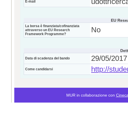
udottricerc
E-mail
EU Rese
La borsa è finanziata/cofinanziata
No
attraverso un EU Research
Framework Programme?
Dett
29/05/2017 
Data di scadenza del bando
http://stude
Come candidarsi
MUR in collaborazione con
Cinec