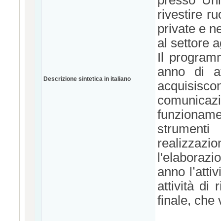
presso Univ
rivestire r
private e n
al settore 
Il program
anno di at
Descrizione sintetica in italiano
acquisisco
comunicaz
funzionamen
strumenti
realizzaz
l'elaborazi
anno l’atti
attività di
finale, che