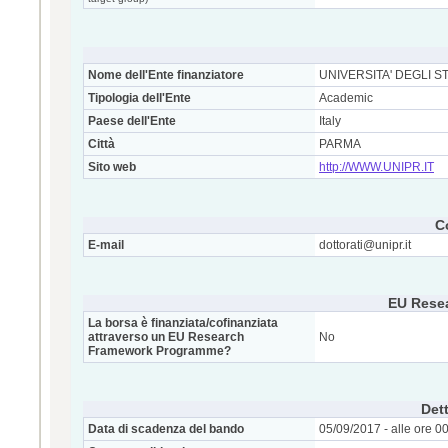
Nome dell'Ente finanziatore
UNIVERSITA' DEGLI S
Tipologia dell'Ente
Academic
Paese dell'Ente
Italy
Città
PARMA
Sito web
http://WWW.UNIPR.IT
C
E-mail
dottorati@unipr.it
EU Rese
La borsa è finanziata/cofinanziata
attraverso un EU Research
No
Framework Programme?
Dett
Data di scadenza del bando
05/09/2017 - alle ore 0