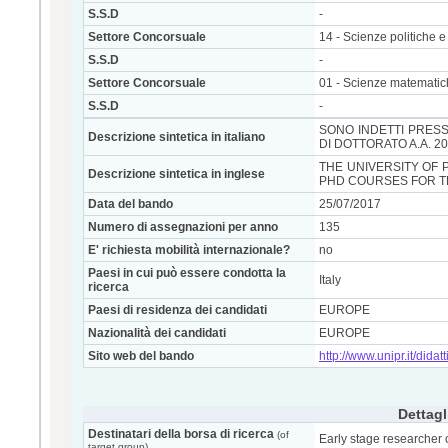
S.S.D
-
Settore Concorsuale
14 - Scienze politiche e 
S.S.D
-
Settore Concorsuale
01 - Scienze matematic
S.S.D
-
SONO INDETTI PRESSO
Descrizione sintetica in italiano
DI DOTTORATO A.A. 20
THE UNIVERSITY OF
Descrizione sintetica in inglese
PHD COURSES FOR THE
Data del bando
25/07/2017
Numero di assegnazioni per anno
135
E' richiesta mobilità internazionale?
no
Paesi in cui può essere condotta la
Italy
ricerca
Paesi di residenza dei candidati
EUROPE
Nazionalità dei candidati
EUROPE
Sito web del bando
http://www.unipr.it/didat
Dettagl
Destinatari della borsa di ricerca
(of
Early stage researcher 
target group)